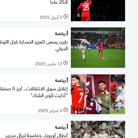
الـ25 عاما
5 أبريل 2025
l
رياضة
بايرن يسعى لتعزيز الصدارة قبل التو
الدولي
13 مارس 2025
l
رياضة
إغلاق سوق الانتقالات.. أبر
"أذابت ثلوج الشتاء"
4 فبراير 2025
l
رياضة
أبطال أوروبا.. خماسية لريال مدريد