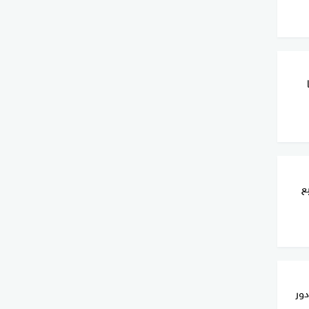
ع
دور