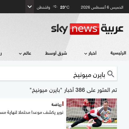
الخميس 6 أغسطس 2026
°C
23
واشنطن
الرئيسية
أخبار
شرق أوسط
عالم
ر
تم العثور على 386 أخبار "بايرن ميونيخ"
رياضة
نوير يكشف موعدا محتملا لنهاية مسي