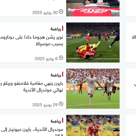
30 يوليو 2025
l
رياضة
ا
نوير يشن هجوما حادا على دوناروما
بسبب موسيالا
6 يوليو 2025
l
رياضة
بايرن ينهي مغامرة فلامنغو ويبلغ رب
نهائي مونديال الأندية
29 يونيو 2025
l
رياضة
مونديال الأندية.. بايرن ميونيخ إلى 
الـ16