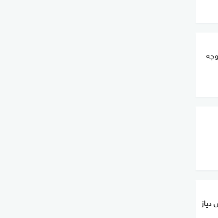
وجه
 دياز