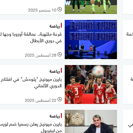
10 سبتمبر 2025
l
رياضة
ات ضخمة
قرعة ملتهبة.. عمالقة أوروبا وجها ل
في دوري الأبطال
28 أغسطس 2025
l
رياضة
ة
بايرن ميونيخ "يتوحش" في افتتاح
الدوري الألماني
22 أغسطس 2025
l
رياضة
في
بايرن ميونيخ يعلن رسميا ضم لويس
من ليفربول