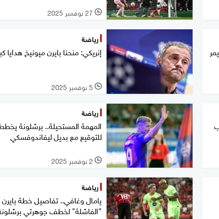
27 نوفمبر 2025
l
رياضة
يمر
إنريكي: منحنا بايرن ميونيخ هدايا كب
5 نوفمبر 2025
l
رياضة
ب
المهمة المستحيلة.. برشلونة يخطط
للتوقيع مع بديل ليفاندوفسكي
2 نوفمبر 2025
l
رياضة
يامال وغافي.. تفاصيل خطة بايرن
"الفاشلة" لخطف جوهرتي برشلونة