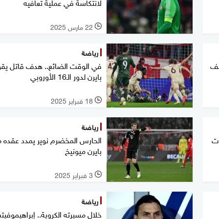
لانتكاسة في عملية تعافيه
22 مارس 2025
l
رياضة
قف
في الوقت الضائع.. هدف قاتل يقو
بايرن لدور الـ16 الأوروبي
18 فبراير 2025
l
رياضة
ز 5 صفقات
الحارس المخضرم نوير يمدد عقده 
بايرن ميونيخ
3 فبراير 2025
l
رياضة
خلال مسيرته الكروية.. إبراهيموفي