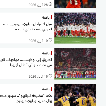
28 أبريل 2026
l
رياضة
قبل 4 مراحل.. بايرن ميونيخ يحسم
الدوري رقم 35 في تاريخه
19 أبريل 2026
l
رياضة
الطريق إلى بودابست.. مواجهات نارية
في نصف نهائي أبطال أوروبا
16 أبريل 2026
l
رياضة
حكم "فضيحة البرنابيو".. سيدير ملحم
ريال مدريد وبايرن ميونيخ