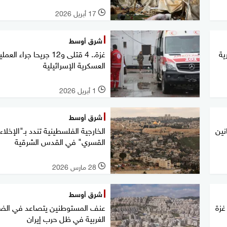
17 أبريل 2026
l
شرق أوسط
ية
غزة.. 4 قتلى و12 جريحا جراء الع
العسكرية الإسرائيلية
1 أبريل 2026
l
شرق أوسط
نين
الخارجية الفلسطينية تندد بـ"الإخلاء
القسري" في القدس الشرقية
28 مارس 2026
l
شرق أوسط
غزة
عنف المستوطنين يتصاعد في الض
الغربية في ظل حرب إيران