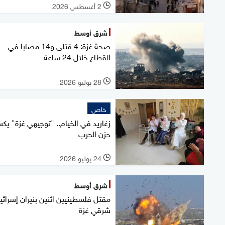
2 أغسطس 2026
l
شرق أوسط
صحة غزة: 4 قتلى و14 مصابا في
القطاع خلال 24 ساعة
28 يوليو 2026
l
خاص
زغاريد في الخيام.. "توجيهي غزة" يكس
حزن الحرب
24 يوليو 2026
l
شرق أوسط
مقتل فلسطينيين اثنين بنيران إسرائيل
شرقي غزة