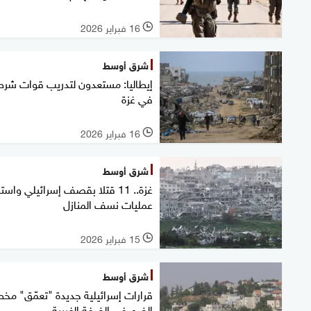
16 فبراير 2026
l
شرق أوسط
إيطاليا: مستعدون لتدريب قوات شرط
في غزة
16 فبراير 2026
l
شرق أوسط
غزة.. 11 قتلا بقصف إسرائيلي واست
عمليات نسف المنازل
15 فبراير 2026
l
شرق أوسط
قرارات إسرائيلية جديدة "تعمّق" مخ
الضم في الضفة الغربية