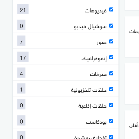
21
فيديوهات
0
سوشيال فيديو
 8 وإصابة 27 بهجمات
7
صور
17
إنفوغرافيك
4
مدونات
1
حلقات تلفزيونية
0
حلقات إذاعية
0
بودكاست
وفتاة قُتلن
0
تغطية مستمرة