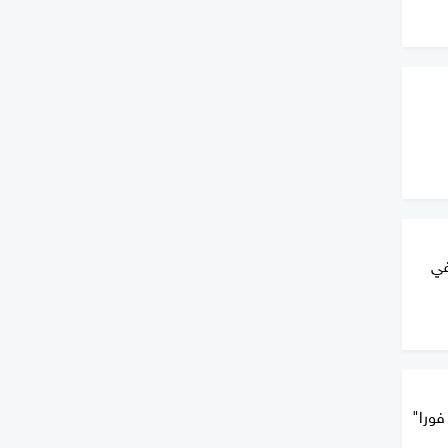
في
فورا"