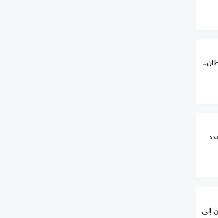
ان..
عدد
نيين إلى