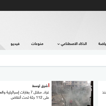
ياضة
الذكاء الاصطناعي
منوعات
فيديو
شرق أوسط
نذ
غزة.. مقتل 7 بغارات إسرائيلية وال
على 112 جثة تحت أنقاض