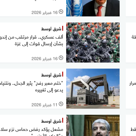
16 فبراير 2026
l
شرق أوسط
ة
ألف عسكري.. قرار مرتقب من إندون
بشأن إرسال قوات إلى غزة
16 فبراير 2026
l
شرق أوسط
مرار
"ختم معبر رفح" يثير الجدل.. ونتنيا
يدعو إلى تغييره
11 فبراير 2026
l
شرق أوسط
طط
مشعل يؤكد رفض حماس نزع سلاح
و"الحكم الأجنبي"