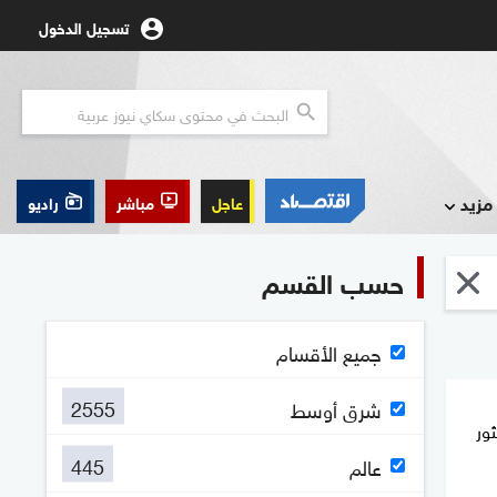
تسجيل الدخول
مزيد
عاجل
مباشر
راديو
حسب القسم
جميع الأقسام
2555
شرق أوسط
عثور
445
عالم