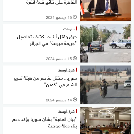
القاهرة على نتائج قمة أنقرة
15 ديسمبر 2024
l
منوعات
حرق وقتل أبناءه.. كشف تفاصيل
"جريمة مروعة" في الجزائر
15 ديسمبر 2024
l
شرق أوسط
سوريا.. مقتل عناصر من هيئة تحرير
الشام في "كمين"
14 ديسمبر 2024
l
شرق أوسط
"بيان العقبة" بشأن سوريا يؤكد دعم
بناء دولة موحدة