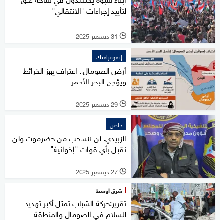
لتأييد إجراءات "الانتقالي"
31 ديسمبر 2025
l
إنفوغرافيك
أرض الصومال.. اعتراف يهز الخرائط
ويؤجج البحر الأحمر
29 ديسمبر 2025
l
خاص
الزبيدي: لن ننسحب من حضرموت ولن
نقبل بأي قوات "إخوانية"
27 ديسمبر 2025
l
شرق أوسط
تقرير:حركة الشباب تمثل أكبر تهديد
للسلام في الصومال والمنطقة