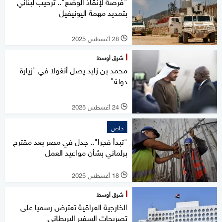
"فرصة لإنقاذ الوضع".. ترحيب لبناني
بتمديد مهمة اليونيفيل
28 أغسطس 2025
l
شرق أوسط
محمد بن زايد يصل أنغولا في "زيارة
دولة"
24 أغسطس 2025
l
خاص
"تبدأ فجرا".. جدل في مصر بعد مقترح
برلماني بشأن مواعيد العمل
18 أغسطس 2025
l
شرق أوسط
الخارجية العراقية تعترض رسميا على
تصريحات السفير البريطاني