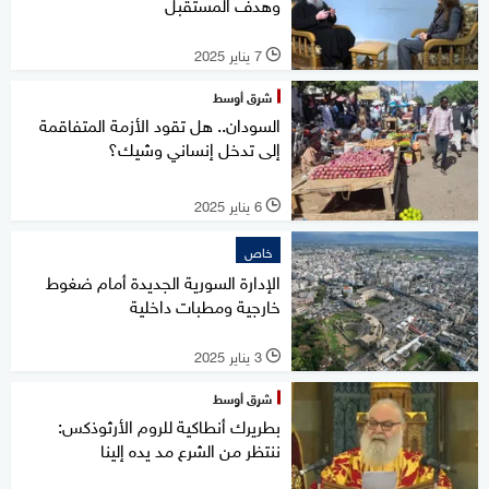
وهدف المستقبل
7 يناير 2025
l
شرق أوسط
السودان.. هل تقود الأزمة المتفاقمة
إلى تدخل إنساني وشيك؟
6 يناير 2025
l
خاص
الإدارة السورية الجديدة أمام ضغوط
خارجية ومطبات داخلية
3 يناير 2025
l
شرق أوسط
بطريرك أنطاكية للروم الأرثوذكس:
ننتظر من الشرع مد يده إلينا