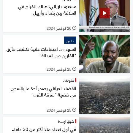
مسعود بارزاني: هناك انفراج في
العلاقة بين بغداد وأربيل
26 نوفمبر 2024
l
خاص
السودان.. اجتماعات علنية تكشف مأزق
"الفارين من العدالة"
25 نوفمبر 2024
l
منوعات
القضاء العراقي يصدر أحكاما بالسجن
في قضية "سرقة القرن"
25 نوفمبر 2024
l
شرق أوسط
في أول تعداد منذ أكثر من 30 عاما..