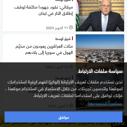
ميقاتي: نقود جهودا مكثفة لوقف
إطلاق النار في لبنان
11 أكتوبر 2024
l
شرق أوسط
مئات العراقيين يعودون من مخيّم
الهول في سوريا إلى بلادهم
10 أكتوبر 2024
l
سياسة ملفات الارتباط
شرق أوسط
نحن نستخدم ملفات تعريف الارتباط (كوكيز) لفهم كيفية استخدامك
تمديد مهمة بعثة تقصي الحقائق في
لموقعنا ولتحسين تجربتك. من خلال الاستمرار في استخدام موقعنا ،
السودان حتى أكتوبر 2025
فإنك توافق على استخدامنا لملفات تعريف الارتباط.
سياسية الخصوصية
9 أكتوبر 2024
l
موافق
شرق أوسط
عاجل
ون الموافقات النهائية من المجلس الأعلى للأمن القومي الإير
تونس.. إعلان نسبة المشاركة