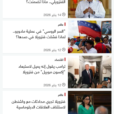
الفنزويلي.. ماذا تضمنت؟
14 يناير 2026
l
عالم
"السر الروسي" في عملية مادورو..
لماذا فشلت فنزويلا في صدها؟
12 يناير 2026
l
اقتصاد
ترامب يقول إنه يميل لاستبعاد
"إكسون موبيل" من فنزويلا
12 يناير 2026
l
عالم
فنزويلا تجري محادثات مع واشنطن
لاستئناف العلاقات الدبلوماسية