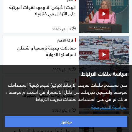
البيت الأبيض: لا وجود لقوات أميركية
على الأرض في فنزويلا
8 يناير 2026
l
غرفة الأخبار
معادلات جديدة ترسمها واشنطن
لسياستها الدولية
8 يناير 2026
l
سياسة ملفات الارتباط
اقتصاد
نحن نستخدم ملفات تعريف الارتباط (كوكيز) لفهم كيفية استخدامك
50 مليار دولار.. كنز فنزويلا من
لموقعنا ولتحسين تجربتك. من خلال الاستمرار في استخدام موقعنا ،
البتكوين يواجه مصيرا مجهولا
فإنك توافق على استخدامنا لملفات تعريف الارتباط.
سياسية الخصوصية
8 يناير 2026
l
موافق
خاص
النفط الثقيل يعيد فنزويلا إلى قلب