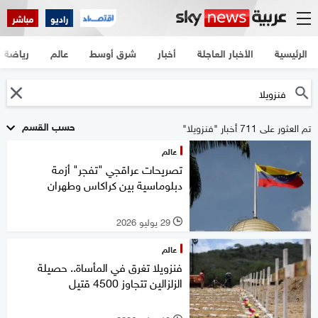
راديو
مباشر
الرئيسية
الأخبار العاجلة
أخبار
شرق أوسط
عالم
رياضة
حسب القسم
تم العثور على 711 أخبار "فنزويلا"
عالم
تصريحات عراقجي "تفجر" أزمة
دبلوماسية بين كراكاس وطهران
29 يوليو 2026
l
عالم
فنزويلا تغرق في المأساة.. حصيلة
الزلزالين تتجاوز 4500 قتيل