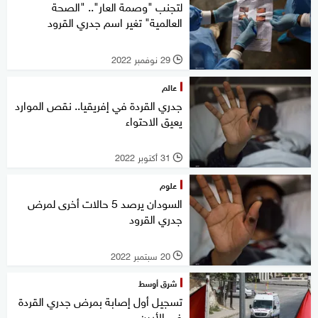
لتجنب "وصمة العار".. "الصحة
العالمية" تغير اسم جدري القرود
29 نوفمبر 2022
l
عالم
جدري القردة في إفريقيا.. نقص الموارد
يعيق الاحتواء
31 أكتوبر 2022
l
علوم
السودان يرصد 5 حالات أخرى لمرض
جدري القرود
20 سبتمبر 2022
l
شرق أوسط
تسجيل أول إصابة بمرض جدري القردة
في الأردن