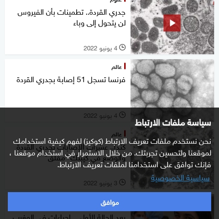
جدري القردة.. تطمينات بأن الفيروس
لن يتحول إلى وباء
4 يونيو 2022
l
عالم
فرنسا تسجل 51 إصابة بجدري القردة
4 يونيو 2022
l
سياسة ملفات الارتباط
عالم
نحن نستخدم ملفات تعريف الارتباط (كوكيز) لفهم كيفية استخدامك
كندا.. عشرات الإصابات بجدري القردة
لموقعنا ولتحسين تجربتك. من خلال الاستمرار في استخدام موقعنا ،
والوضع في كيبيك "مقلق"
فإنك توافق على استخدامنا لملفات تعريف الارتباط.
سياسية الخصوصية
3 يونيو 2022
l
موافق
خاص
بعد الحالة الأولى.. إجراءات في المغرب