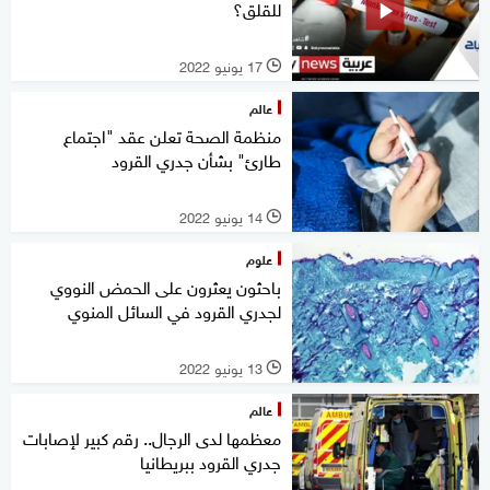
للقلق؟
17 يونيو 2022
l
عالم
منظمة الصحة تعلن عقد "اجتماع
طارئ" بشأن جدري القرود
14 يونيو 2022
l
علوم
باحثون يعثرون على الحمض النووي
لجدري القرود في السائل المنوي
13 يونيو 2022
l
عالم
معظمها لدى الرجال.. رقم كبير لإصابات
جدري القرود ببريطانيا