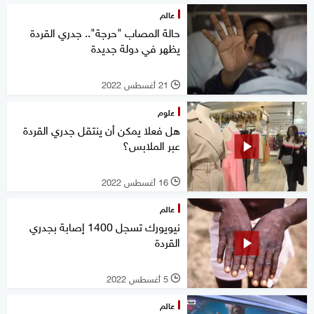
عالم
حالة المصاب "حرجة".. جدري القردة
يظهر في دولة جديدة
21 أغسطس 2022
l
علوم
هل فعلا يمكن أن ينتقل جدري القردة
عبر الملابس؟
16 أغسطس 2022
l
عالم
نيويورك تسجل 1400 إصابة بجدري
القردة
5 أغسطس 2022
l
عالم