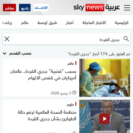
راديو
مباشر
الرئيسية
الأخبار العاجلة
أخبار
شرق أوسط
عالم
رياضة
حسب القسم
تم العثور على 174 أخبار "جدري القردة"
عالم
بسبب "قضية" جدري القردة.. عالمان
أميركيان في قفص الاتهام
3 يونيو 2026
l
علوم
منظمة الصحة العالمية ترفع حالة
الطوارئ بشأن جدري القردة