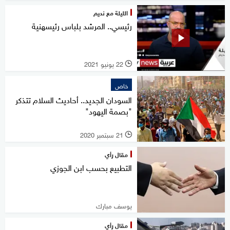
الليلة مع نديم
رئيسي.. المرشد بلباس رئيسهنية
22 يونيو 2021
l
خاص
السودان الجديد.. أحاديث السلام تتذكر
"بصمة اليهود"
21 سبتمبر 2020
l
مقال رأي
التطبيع بحسب ابن الجوزي
يوسف مبارك
مقال رأي