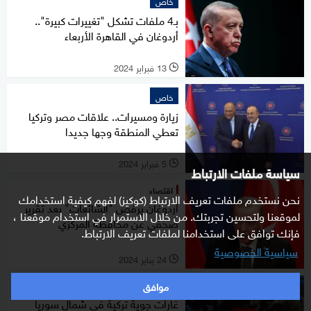
خاص
بـ4 ملفات تشكل "تغييرات كبيرة"..
أردوغان في القاهرة الأربعاء
13 فبراير 2024
l
خاص
زيارة ومسيرات.. علاقات مصر وتركيا
تعطي المنطقة وجها جديدا
5 فبراير 2024
l
سياسة ملفات الارتباط
اقتصاد
نحن نستخدم ملفات تعريف الارتباط (كوكيز) لفهم كيفية استخدامك
أردوغان يرفض "الشائعات" بعد تقرير
لموقعنا ولتحسين تجربتك. من خلال الاستمرار في استخدام موقعنا ،
صحفي عن محافظة المركزي
فإنك توافق على استخدامنا لملفات تعريف الارتباط.
سياسية الخصوصية
24 يناير 2024
l
موافق
شرق أوسط
غارات جوية تركية في شمال سوريا