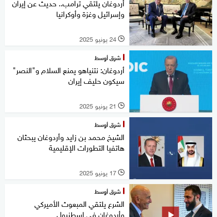
أردوغان يلتقي ترامب.. حديث عن إيران
وإسرائيل وغزة وأوكرانيا
24 يونيو 2025
l
شرق أوسط
أردوغان: نتنياهو يمنع السلام و"النصر"
سيكون حليف إيران
21 يونيو 2025
l
شرق أوسط
الشيخ محمد بن زايد وأردوغان يبحثان
هاتفيا التطورات الإقليمية
17 يونيو 2025
l
شرق أوسط
الشرع يلتقي المبعوث الأميركي
وأردوغان في إسطنبول