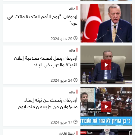
عالم
إردوغان: "روح الأمم المتحدة ماتت في
غزة"
29 مايو 2024
l
عالم
أردوغان ينقل لنفسه صلاحية إعلان
التعبئة والحرب في البلاد
24 مايو 2024
l
عالم
أردوغان يتحدث عن نيته إعفاء
مسؤولين من حزبه من منصابهم
17 مايو 2024
l
غرفة الأخبار