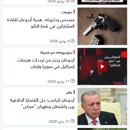
30 يوليو 2026
l
منوعات
مسدس وذخيرته.. هدية أردوغان للقادة
المشاركين في قمة الناتو
9 يوليو 2026
l
ستوديوone مع فضيلة
أردوغان يحذر من ترددات هجمات
إسرائيل في سوريا ولبنان
11 يونيو 2026
l
عالم
أردوغان لترامب: حل القضايا الخلافية
بين واشنطن وطهران "ممكن"
21 مايو 2026
l