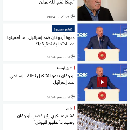
أميركا فتح الله غولن
21 أكتوبر 2024
l
تقارير مصورة
دعوة أردوغان ضد إسرائيل.. ما أهميتها
وما احتمالية تحقيقها؟
9 سبتمبر 2024
l
شرق أوسط
أردوغان يدعو لتشكيل تحالف إسلامي
ضد إسرائيل
9 سبتمبر 2024
l
عالم
قَسَم عسكري يثير غضب أردوغان..
وتعهد بـ"تطهير الجيش"