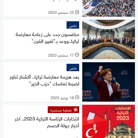
25 سبتمبر 2023
l
خاص
منافسون جدد على زعامة معارضة
تركيا..ووعد بـ"تغيير القرن"
17 سبتمبر 2023
l
خاص
بعد هزيمة معارضة تركيا.. أكشنار تناور
لضبط تماسك "حزب الخير"
18 يونيو 2023
l
تغطية مستمرة
انتخابات الرئاسة التركية 2023.. آخر
أخبار جولة الحسم