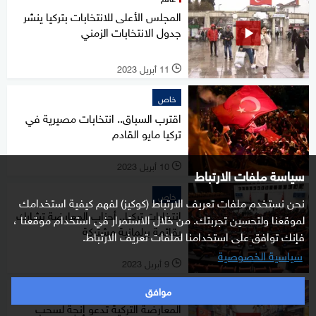
المجلس الأعلى للانتخابات بتركيا ينشر
جدول الانتخابات الزمني
11 أبريل 2023
l
خاص
اقترب السباق.. انتخابات مصيرية في
تركيا مايو القادم
10 أبريل 2023
l
سياسة ملفات الارتباط
خاص
نحن نستخدم ملفات تعريف الارتباط (كوكيز) لفهم كيفية استخدامك
انتخابات تركيا.. أحزاب المعارضة تشارك
لموقعنا ولتحسين تجربتك. من خلال الاستمرار في استخدام موقعنا ،
بقائمة برلمانية مشتركة
فإنك توافق على استخدامنا لملفات تعريف الارتباط.
سياسية الخصوصية
9 أبريل 2023
l
موافق
عالم
المعارضة التركية تدعو إنجة لسحب