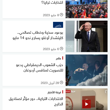
انتخابات تركيا؟
8 مايو 2023
l
خاص
بوعود سخية وخطاب تصالحي..
كليتشدار أوغلو يسارع نحو 14 مايو
6 مايو 2023
l
عالم
حزب الشعوب الديمقراطي يدعو
للتصويت لمنافس أردوغان
28 أبريل 2023
l
غرفة الأخبار
الانتخابات التركية.. دور مؤثّر لصناديق
الخارج