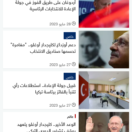
أردوغان على طريق الفوز في جولة
الإعادة للانتخابات الرئاسية
28 مايو 2023
l
خاص
دعم أوزداغ لكليجدار أوغلو.. "مغامرة"
تحسمها صناديق الانتخاب
27 مايو 2023
l
خاص
قبيل جولة الإعادة.. استطلاعات رأي
تتنبأ بالفائز برئاسة تركيا
27 مايو 2023
l
عالم
الوعد الأخير.. كليجدار أوغلو يتعهد
بوقف تشفير الدوري التركي