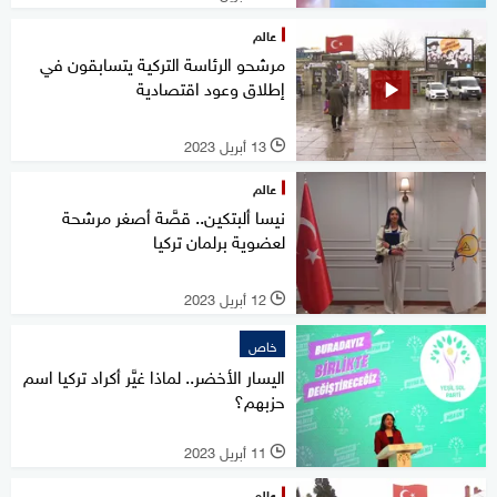
عالم
مرشحو الرئاسة التركية يتسابقون في
إطلاق وعود اقتصادية
13 أبريل 2023
l
عالم
نيسا ألبتكين.. قصَّة أصغر مرشحة
لعضوية برلمان تركيا
12 أبريل 2023
l
خاص
اليسار الأخضر.. لماذا غيَّر أكراد تركيا اسم
حزبهم؟
11 أبريل 2023
l
عالم