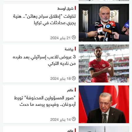
شرق أوسط
تناولت "إطلاق سراح رهائن".. هنية
يجري محادثات في تركيا
21 يناير 2024
l
رياضة
3 عروض للاعب إسرائيلي بعد طرده
من ناديه التركي
18 يناير 2024
l
عالم
"صور المسؤولين المحذوفة" تورط
أردوغان.. وفيديو يرصد ما حدث
14 يناير 2024
l
عالم