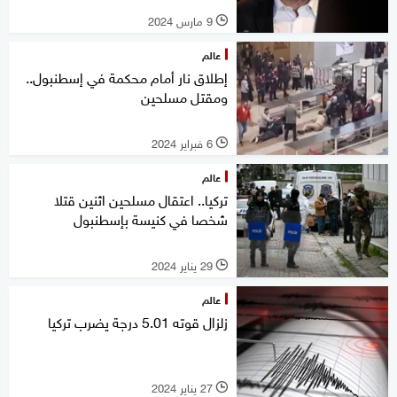
9 مارس 2024
l
عالم
إطلاق نار أمام محكمة في إسطنبول..
ومقتل مسلحين
6 فبراير 2024
l
عالم
تركيا.. اعتقال مسلحين اثنين قتلا
شخصا في كنيسة بإسطنبول
29 يناير 2024
l
عالم
زلزال قوته 5.01 درجة يضرب تركيا
27 يناير 2024
l