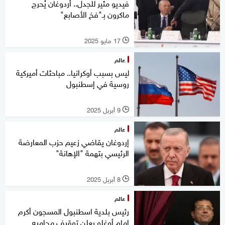
فيديو مثير للجدل.. أردوغان يُحرج
ماكرون بـ"فخ الأصابع"
17 مايو 2025
l
عالم
ليس بسبب أوكرانيا.. مباحثات أميركية
روسية في إسطنبول
9 أبريل 2025
l
عالم
إردوغان يقاضي زعيم حزب المعارضة
الرئيسي بتهمة "الإهانة"
8 أبريل 2025
l
عالم
رئيس بلدية اسطنبول المسجون أكرم
إمام أوغلو يعلن توقيف محاميه