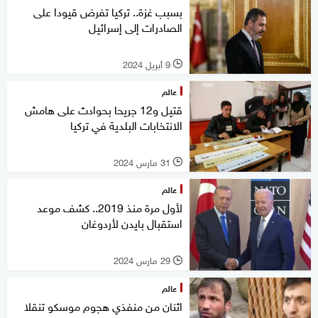
بسبب غزة.. تركيا تفرض قيودا على
الصادرات إلى إسرائيل
9 أبريل 2024
l
عالم
قتيل و12 جريحا بحوادث على هامش
الانتخابات البلدية في تركيا
31 مارس 2024
l
عالم
لأول مرة منذ 2019.. كشف موعد
استقبال بايدن لأردوغان
29 مارس 2024
l
عالم
اثنان من منفذي هجوم موسكو تنقلا