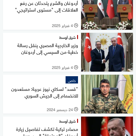
أردوغان والشرع يتحدثان عن رفع
العلاقات إلى "مستوى استراتيجي"
4 فبراير 2025
l
شرق أوسط
وزير الخارجية المصري ينقل رسالة
خطية من السيسي إلى أردوغان
4 فبراير 2025
l
خاص
"قسد" لسكاي نيوز عربية: مستعدون
للانضمام إلى الجيش السوري
24 ديسمبر 2024
l
شرق أوسط
مصادر تركية تكشف تفاصيل زيارة
أردوغان "المحتملة" إلى سوريا