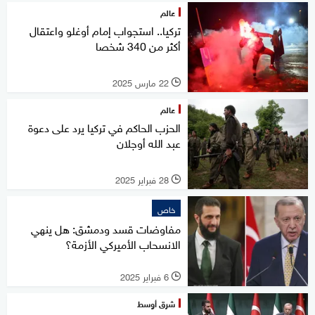
عالم
تركيا.. استجواب إمام أوغلو واعتقال
أكثر من 340 شخصا
22 مارس 2025
l
عالم
الحزب الحاكم في تركيا يرد على دعوة
عبد الله أوجلان
28 فبراير 2025
l
خاص
مفاوضات قسد ودمشق: هل ينهي
الانسحاب الأميركي الأزمة؟
6 فبراير 2025
l
شرق أوسط