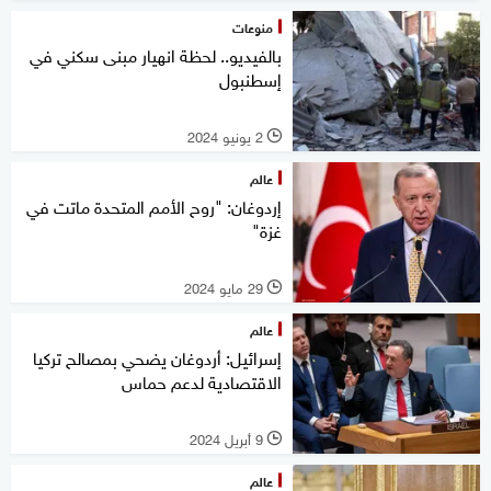
منوعات
بالفيديو.. لحظة انهيار مبنى سكني في
إسطنبول
2 يونيو 2024
l
عالم
إردوغان: "روح الأمم المتحدة ماتت في
غزة"
29 مايو 2024
l
عالم
إسرائيل: أردوغان يضحي بمصالح تركيا
الاقتصادية لدعم حماس
9 أبريل 2024
l
عالم