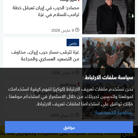
مصادر: الحرب في إيران تعرقل خطة
ترامب للسلام في غزة
9 مارس 2026
l
خاص
غزة تترقب مسار حرب إيران.. مخاوف
من التصعيد العسكري والمجاعة
9 مارس 2026
l
سياسة ملفات الارتباط
غرفة الأخبار
نحن نستخدم ملفات تعريف الارتباط (كوكيز) لفهم كيفية استخدامك
غزة.. تدريب قوة شرطية
لموقعنا ولتحسين تجربتك. من خلال الاستمرار في استخدام موقعنا ،
فإنك توافق على استخدامنا لملفات تعريف الارتباط.
سياسية الخصوصية
27 فبراير 2026
l
موافق
شرق أوسط
عاجل
ت عمليات نقل لمسيرات وصواريخ مما يشير إلى احتمال شن 
محكمة إسرائيل العليا تسمح لمنظمات