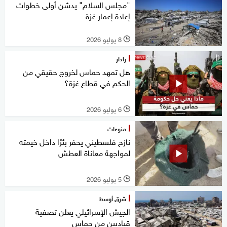
"مجلس السلام" يدشن أولى خطوات
إعادة إعمار غزة
8 يوليو 2026
l
رادار
هل تمهد حماس لخروج حقيقي من
الحكم في قطاع غزة؟
6 يوليو 2026
l
منوعات
نازح فلسطيني يحفر بئرًا داخل خيمته
لمواجهة معاناة العطش
5 يوليو 2026
l
شرق أوسط
الجيش الإسرائيلي يعلن تصفية
قياديين من حماس