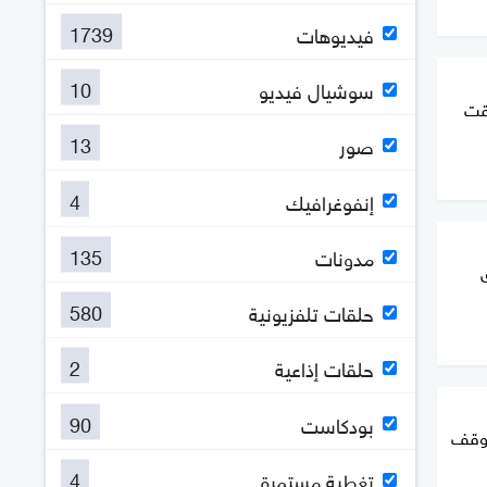
1739
فيديوهات
10
سوشيال فيديو
رقت
13
صور
4
إنفوغرافيك
135
مدونات
580
حلقات تلفزيونية
2
حلقات إذاعية
90
بودكاست
موقف
4
تغطية مستمرة