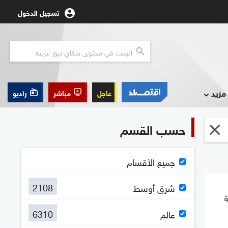
تسجيل الدخول
مزيد
عاجل
مباشر
راديو
حسب القسم
جميع الأقسام
2108
شرق أوسط
ة
6310
عالم