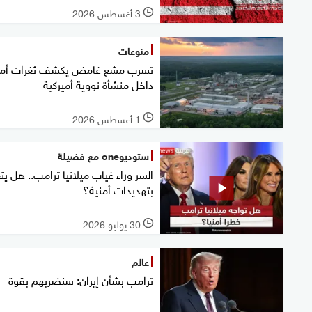
3 أغسطس 2026
l
منوعات
تسرب مشع غامض يكشف ثغرات أمن
داخل منشأة نووية أميركية
1 أغسطس 2026
l
ستوديوone مع فضيلة
السر وراء غياب ميلانيا ترامب.. هل يت
بتهديدات أمنية؟
30 يوليو 2026
l
عالم
ترامب بشأن إيران: سنضربهم بقوة