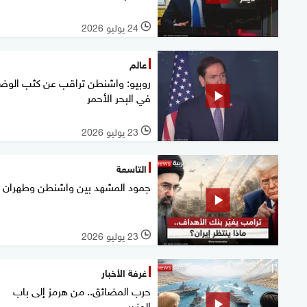
24 يوليو 2026
l
عالم
روبيو: واشنطن تراقب عن كثب الوض
في البحر الأحمر
23 يوليو 2026
l
التاسعة
جمود المشهد بين واشنطن وطهران
23 يوليو 2026
l
غرفة الأخبار
حرب المضائق.. من هرمز إلى باب
المندب