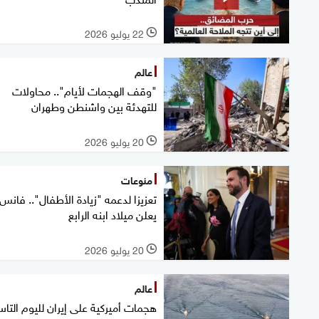
22 يوليو 2026
l
عالم
"وقف الهجمات لأيام".. محاولات
للتهدئة بين واشنطن وطهران
20 يوليو 2026
l
منوعات
تعزيزا لدعمه "زيادة الأطفال".. فانس
يعلن ميلاد ابنه الرابع
20 يوليو 2026
l
عالم
هجمات أميركية على إيران لليوم التاس