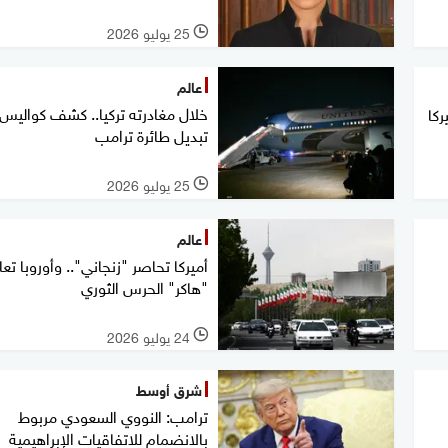
25 يوليو 2026
l
عالم
خلال مغادرته تركيا.. كشف كواليس
ركا
تبديل طائرة ترامب
25 يوليو 2026
l
عالم
أميركا تحاصر "زنجاني".. وأوروبا تع
"هاكر" الحرس الثوري
24 يوليو 2026
l
شرق أوسط
ترامب: النووي السعودي مربوط
بالانضمام للاتفاقيات الإبراهيمية