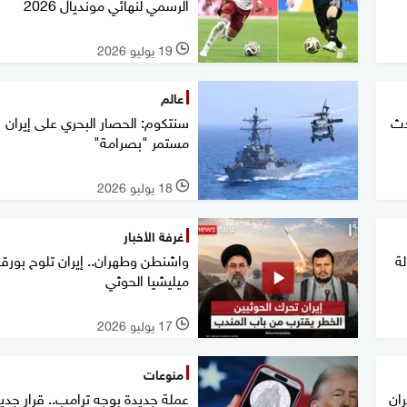
الرسمي لنهائي مونديال 2026
19 يوليو 2026
l
عالم
حدث
سنتكوم: الحصار البحري على إيران
مستمر "بصرامة"
18 يوليو 2026
l
غرفة الأخبار
بطولة
واشنطن وطهران.. إيران تلوح بورق
ميليشيا الحوثي
17 يوليو 2026
l
منوعات
ان
عملة جديدة بوجه ترامب.. قرار جديد