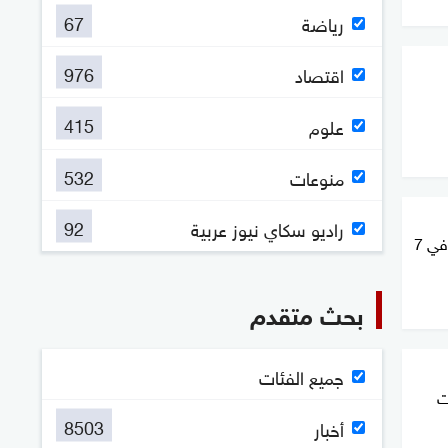
67
رياضة
976
اقتصاد
415
علوم
532
منوعات
92
راديو سكاي نيوز عربية
هجوم سيبراني يطال أنظمة المياه في 7
بحث متقدم
جميع الفئات
ت
8503
أخبار