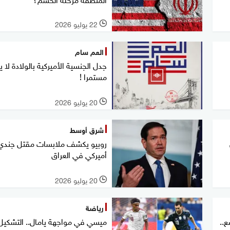
22 يوليو 2026
l
العم سام
جدل الجنسية الأميركية بالولادة لا ي
مستمرا !
20 يوليو 2026
l
شرق أوسط
روبيو يكشف ملابسات مقتل جندي
أميركي في العراق
20 يوليو 2026
l
رياضة
ع..
ميسي في مواجهة يامال.. التشكيل