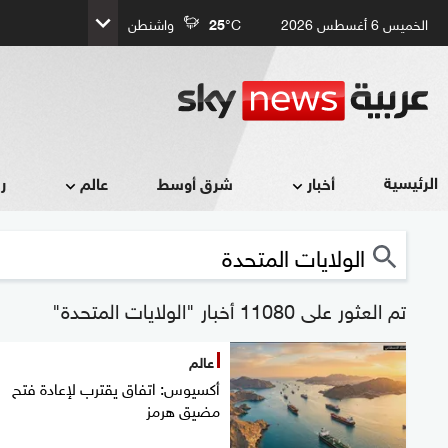
الخميس 6 أغسطس 2026
°C
25
واشنطن
الرئيسية
أخبار
شرق أوسط
عالم
ر
تم العثور على 11080 أخبار "الولايات المتحدة"
عالم
أكسيوس: اتفاق يقترب لإعادة فتح
مضيق هرمز