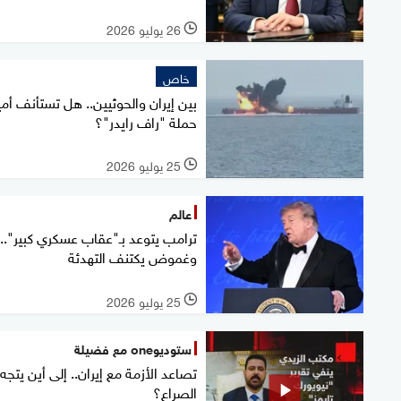
26 يوليو 2026
l
خاص
بين إيران والحوثيين.. هل تستأنف أمي
حملة "راف رايدر"؟
25 يوليو 2026
l
عالم
ترامب يتوعد بـ"عقاب عسكري كبير"..
وغموض يكتنف التهدئة
25 يوليو 2026
l
ستوديوone مع فضيلة
تصاعد الأزمة مع إيران.. إلى أين يتجه
الصراع؟