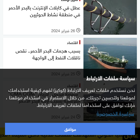
عطل في كابلات الإنترنت بالبحر الأحمر
في منطقة نشاط الحوثيين
26 فبراير 2024
l
اقتصاد
بسبب هجمات البحر الأحمر.. نقص
ناقلات النفط إلى الواجهة
25 فبراير 2024
l
سياسة ملفات الارتباط
اقتصاد
نحن نستخدم ملفات تعريف الارتباط (كوكيز) لفهم كيفية استخدامك
"سقوط مدوي" لأرباح "CMA CGM"
لموقعنا ولتحسين تجربتك. من خلال الاستمرار في استخدام موقعنا ،
الفرنسية بسبب أزمة البحر الأحمر
فإنك توافق على استخدامنا لملفات تعريف الارتباط.
سياسية الخصوصية
24 فبراير 2024
l
موافق
عالم
عاجل
ثي استهدفت منشآت مدنية داخل الميناء
مدير ميناء المخا: مل
مصادر: إيران تحضر لمعركة طويلة مع