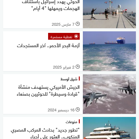
الحوثي يهدد إسرائيل باستئناف
الهجمات ويمهلها "4 أيام"
7 مارس 2025
l
تغطية مستمرة
أزمة البحر الأحمر.. آخر المستجدات
2 فبراير 2025
l
شرق أوسط
الجيش الأميركي يستهدف منشأة
"قيادة وسيطرة" للحوثيين بصنعاء
16 ديسمبر 2024
l
منوعات
"تطور جديد" بحادث المركب المصري
المنكوب.. العثور على أحياء