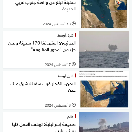
سفينة تبلغ عن واقعة جنوب غربي
الحديدة
13 أغسطس 2024
l
شرق أوسط
الحوثيون: استهدفنا 170 سفينة ونحن
جزء من "محور المقاومة"
7 أغسطس 2024
l
شرق أوسط
اليمن.. انفجار قرب سفينة شرق ميناء
عدن
3 أغسطس 2024
l
عالم
صحيفة إسرائيلية: توقف العمل كليا
بميناء إيلات