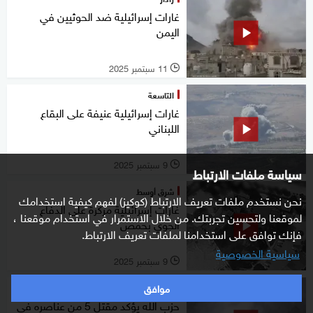
غارات إسرائيلية ضد الحوثيين في
اليمن
11 سبتمبر 2025
l
التاسعة
غارات إسرائيلية عنيفة على البقاع
اللبناني
9 سبتمبر 2025
l
سياسة ملفات الارتباط
شرق أوسط
نحن نستخدم ملفات تعريف الارتباط (كوكيز) لفهم كيفية استخدامك
غارات إسرائيلية مركزة على الدفاع
لموقعنا ولتحسين تجربتك. من خلال الاستمرار في استخدام موقعنا ،
الجوي بحمص
فإنك توافق على استخدامنا لملفات تعريف الارتباط.
سياسية الخصوصية
9 سبتمبر 2025
l
موافق
شرق أوسط
حزب الله يؤكد مقتل 5 من عناصره في