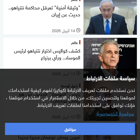
"وثيقة أمنية" تعرقل محاكمة نتنياهو..
حديث عن إيران
14 أبريل 2026
l
عالم
كشف كواليس اختيار نتنياهو لرئيس
الموساد.. ورأي برنياع
13 أبريل 2026
l
سياسة ملفات الارتباط
شرق أوسط
نحن نستخدم ملفات تعريف الارتباط (كوكيز) لفهم كيفية استخدامك
رئيس "الموساد" الجديد.. من هو
لموقعنا ولتحسين تجربتك. من خلال الاستمرار في استخدام موقعنا ،
رومان غوفمان؟
فإنك توافق على استخدامنا لملفات تعريف الارتباط.
سياسية الخصوصية
12 أبريل 2026
l
موافق
شرق أوسط
تعيين رومان غوفمان مديرا جديدا