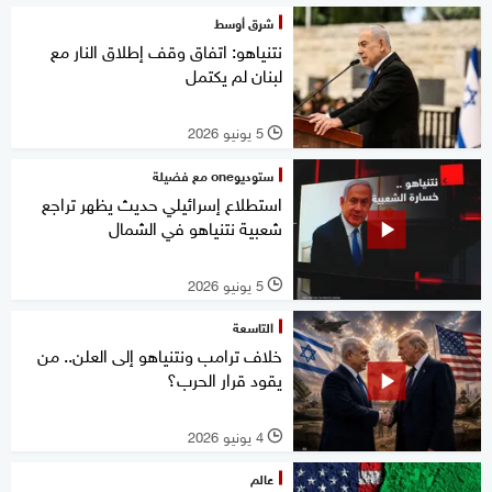
شرق أوسط
نتنياهو: اتفاق وقف إطلاق النار مع
لبنان لم يكتمل
5 يونيو 2026
l
ستوديوone مع فضيلة
استطلاع إسرائيلي حديث يظهر تراجع
شعبية نتنياهو في الشمال
5 يونيو 2026
l
التاسعة
خلاف ترامب ونتنياهو إلى العلن.. من
يقود قرار الحرب؟
4 يونيو 2026
l
عالم