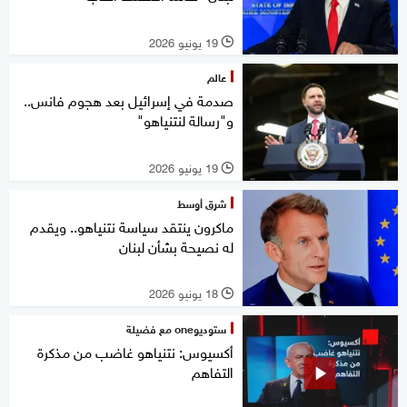
19 يونيو 2026
l
عالم
صدمة في إسرائيل بعد هجوم فانس..
و"رسالة لنتنياهو"
19 يونيو 2026
l
شرق أوسط
ماكرون ينتقد سياسة نتنياهو.. ويقدم
له نصيحة بشأن لبنان
18 يونيو 2026
l
ستوديوone مع فضيلة
أكسيوس: نتنياهو غاضب من مذكرة
التفاهم