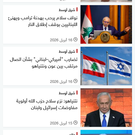
شرق أوسط
نواف سلام يرحب بهدنة ترامب ويهنئ
اللبنانيين بوقف إطلاق النار
16 أبريل 2026
l
شرق أوسط
تضارب "أميركي–لبناني" بشأن اتصال
مرتقب بين عون ونتنياهو
16 أبريل 2026
l
شرق أوسط
نتنياهو: نزع سلاح حزب الله أولوية
مفاوضات إسرائيل ولبنان
15 أبريل 2026
l
عالم