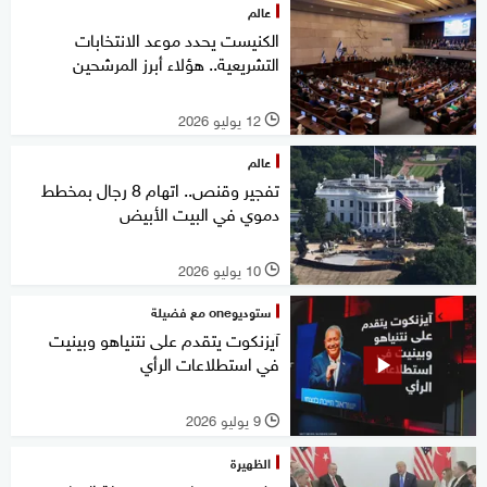
عالم
الكنيست يحدد موعد الانتخابات
التشريعية.. هؤلاء أبرز المرشحين
12 يوليو 2026
l
عالم
تفجير وقنص.. اتهام 8 رجال بمخطط
دموي في البيت الأبيض
10 يوليو 2026
l
ستوديوone مع فضيلة
آيزنكوت يتقدم على نتنياهو وبينيت
في استطلاعات الرأي
9 يوليو 2026
l
الظهيرة