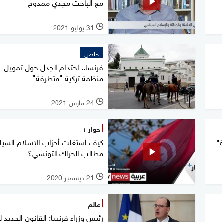
مع الباحث مجدي ممدوح
31 يوليو 2021
l
خاص
فرنسا.. احتدام الجدل حول تمويل
منظمة تركية "متطرفة"
24 مارس 2021
l
حوار +
كيف استغلت أحزاب الإسلام السي
"
مطالب الحراك التونسي؟
21 ديسمبر 2020
l
عالم
رئيس وزراء فرنسا: القانون الجديد 