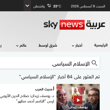
السبت 8 أغسطس 2026
°C
23
واشنطن
الرئيسية
أخبار
شرق أوسط
عالم
ر
تم العثور على 64 أخبار "الإسلام السياسي"
حديث العرب
د. يوسف زيدان: صلاح الدين الأيوبي
ليس "الناصر أحمد مظهر"