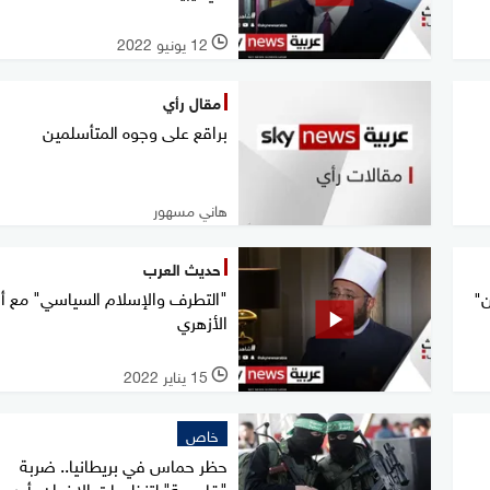
12 يونيو 2022
l
مقال رأي
براقع على وجوه المتأسلمين
هاني مسهور
حديث العرب
"التطرف والإسلام السياسي" مع أ
ن"
الأزهري
15 يناير 2022
l
خاص
حظر حماس في بريطانيا.. ضربة
"قاصمة" لتنظيمات الإخوان بأوروبا