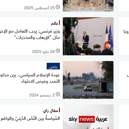
25 أغسطس 2025
l
عالم
وزير فرنسي: يجب التعامل مع الإخو
با
مثل "الإرهاب والمخدرات"
26 مايو 2025
l
خاص
ل
عودة الإسلام السياسي.. بين مخا
التمدد وفرص الاحتواء
2 ديسمبر 2024
l
مقال رأي
السّياسةُ بين النّصّ الدّينيّ والواقع