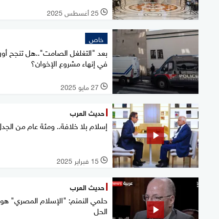
25 أغسطس 2025
l
خاص
بعد "التغلغل الصامت"..هل تنجح أورو
في إنهاء مشروع الإخوان؟
27 مايو 2025
l
حديث العرب
إسلام بلا خلافة.. ومئة عام من الجد
15 فبراير 2025
l
حديث العرب
حلمي النمنم: "الإسلام المصري" هو
الحل