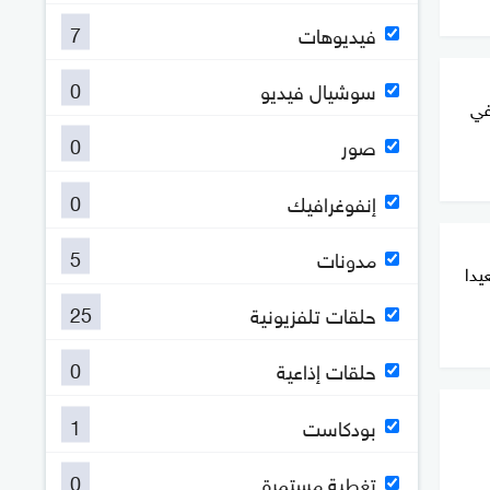
7
فيديوهات
0
سوشيال فيديو
في
0
صور
0
إنفوغرافيك
5
مدونات
يدا
25
حلقات تلفزيونية
0
حلقات إذاعية
1
بودكاست
0
تغطية مستمرة