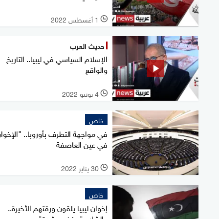
1 أغسطس 2022
l
حديث العرب
الإسلام السياسي في ليبيا.. التاريخ
والواقع
4 يونيو 2022
l
خاص
في مواجهة التطرف بأوروبا.. "الإخوا
في عين العاصفة
30 يناير 2022
l
خاص
إخوان ليبيا يلقون ورقتهم الأخيرة..
والشارع "يرفض بشدة"