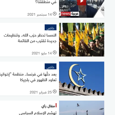
في منطقتنا؟
14 سبتمبر 2021
l
خاص
النمسا تحظر حزب الله.. وتنظيمات
جديدة تقترب من القائمة
14 مايو 2021
l
خاص
بعد حلّها في فرنسا.. منظمة "إخوانية
تعاود الظهور في بلجيكا
25 فبراير 2021
l
مقال رأي
تهشم الإسلام السياسي