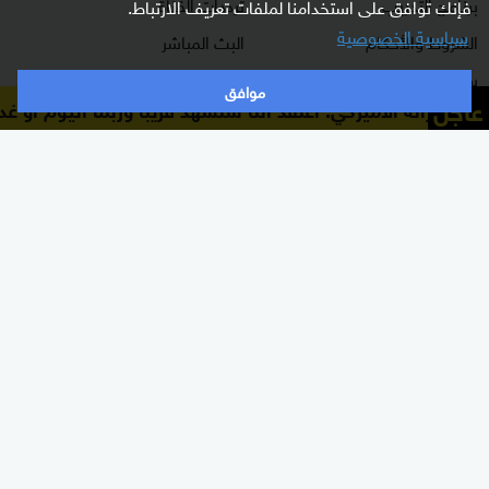
برنامج التدريب
ترددات القناة
فإنك توافق على استخدامنا لملفات تعريف الارتباط.
سياسية الخصوصية
الشروط والأحكام
البث المباشر
سياسة الخصوصية
دليل البث
موافق
عاجل
 الخزانة الأميركي: أعتقد أننا سنشهد قريباً وربما اليوم أو غداً اتفاقاً لوقف إطلاق ا
وظائف شاغرة
أعلن معنا
شاركنا برأيك
الأقسام
برامجنا
شرق أوسط
غرفة الأخبار
عالم
السؤال الصعب
رياضة
رادار
الذكاء الاصطناعي
هجمة مرتدة
اقتصاد
الصباح
منوعات
كلينيك