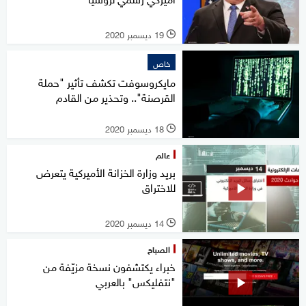
19 ديسمبر 2020
l
خاص
مايكروسوفت تكشف تأثير "حملة
القرصنة".. وتحذير من القادم
18 ديسمبر 2020
l
عالم
بريد وزارة الخزانة الأميركية يتعرض
للاختراق
14 ديسمبر 2020
l
الصباح
خبراء يكتشفون نسخة مزيّفة من
"نتفليكس" بالعربي