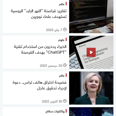
عالم
تقارير: قراصنة "النهر البارد" الروسية
تستهدف علماء نوويين
7 يناير 2023
l
علوم
الخبراء يحذرون من استخدام تقنية
"ChatGPT" بهدف القرصنة
20 ديسمبر 2022
l
عالم
فضيحة اختراق هاتف تراس.. دعوة
لإجراء تحقيق عاجل
30 أكتوبر 2022
l
وثائقيات سكاي