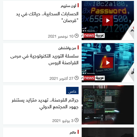
أون ستريم
الحسابات السحابية.. حياتك في يد
"قرصان"
10 نوفمبر 2021
l
من واشنطن
سلسلة التوريد التكنولوجية في مرمى
القراصنة الروس
27 أكتوبر 2021
l
خاص
جرائم القرصنة.. تهديد متزايد يستنفر
جهود المجتمع الدولي
3 يوليو 2021
l
عالم