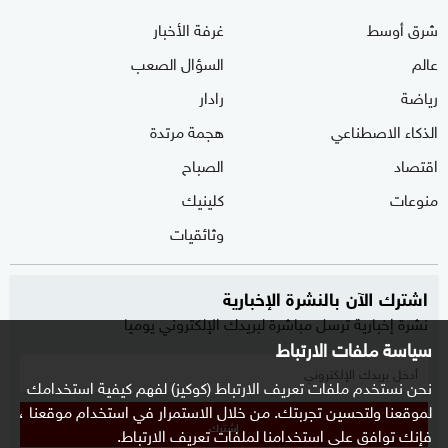
شرق أوسط
غرفة الأخبار
عالم
السؤال الصعب
رياضة
رادار
الذكاء الاصطناعي
هجمة مرتدة
اقتصاد
الصباح
منوعات
كلينيك
وثائقيات
اشترك الآن بالنشرة الإخبارية
نشرة إخبارية ترسل مباشرة لبريدك الإلكتروني يوميا
سياسة ملفات الارتباط
نحن نستخدم ملفات تعريف الارتباط (كوكيز) لفهم كيفية استخدامك
لموقعنا ولتحسين تجربتك. من خلال الاستمرار في استخدام موقعنا ،
إشترك
فإنك توافق على استخدامنا لملفات تعريف الارتباط.