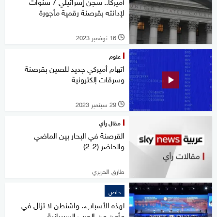
أميركا.. سجن إسرائيلي 7 سنوات
لإدانته بقرصنة رقمية مأجورة
16 نوفمبر 2023
l
علوم
اتهام أميركي جديد للصين بقرصنة
وسرقات إلكترونية
29 سبتمبر 2023
l
مقال رأي
القرصنة في البحار بين الماضي
والحاضر (2-2)
طارق الحريري
خاص
لهذه الأسباب.. واشنطن لا تزال في
مأمن من الحرب السيبرانية