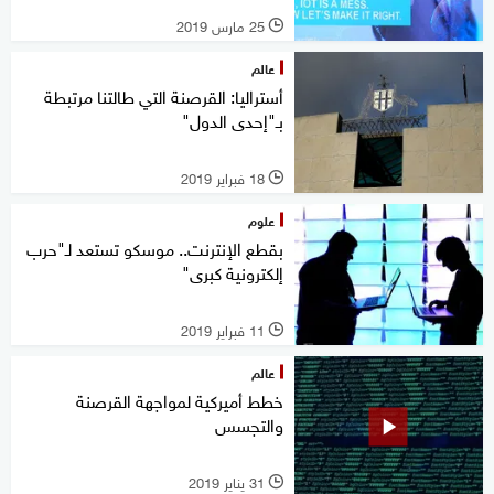
25 مارس 2019
l
عالم
أستراليا: القرصنة التي طالتنا مرتبطة
بـ"إحدى الدول"
18 فبراير 2019
l
علوم
بقطع الإنترنت.. موسكو تستعد لـ"حرب
إلكترونية كبرى"
11 فبراير 2019
l
عالم
خطط أميركية لمواجهة القرصنة
والتجسس
31 يناير 2019
l