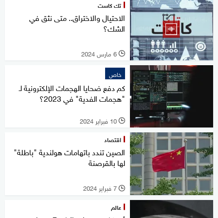
تك كاست
الاحتيال والاختراق.. متى نثق في
الشك؟
6 مارس 2024
l
خاص
كم دفع ضحايا الهجمات الإلكترونية لـ
"هجمات الفدية" في 2023؟
10 فبراير 2024
l
اقتصاد
الصين تندد باتهامات هولندية "باطلة"
لها بالقرصنة
7 فبراير 2024
l
عالم