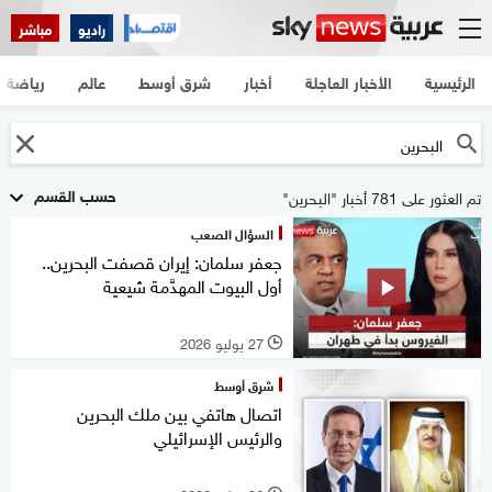
راديو
مباشر
الرئيسية
الأخبار العاجلة
أخبار
شرق أوسط
عالم
رياضة
حسب القسم
تم العثور على 781 أخبار "البحرين"
السؤال الصعب
جعفر سلمان: إيران قصفت البحرين..
أول البيوت المهدَّمة شيعية
27 يوليو 2026
l
شرق أوسط
اتصال هاتفي بين ملك البحرين
والرئيس الإسرائيلي