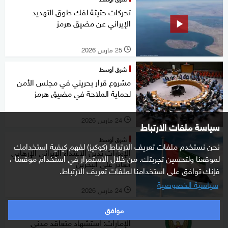
تحركات حثيثة لفك طوق التهديد
الإيراني عن مضيق هرمز
25 مارس 2026
l
شرق أوسط
مشروع قرار بحريني في مجلس الأمن
لحماية الملاحة في مضيق هرمز
24 مارس 2026
l
سياسة ملفات الارتباط
شرق أوسط
نحن نستخدم ملفات تعريف الارتباط (كوكيز) لفهم كيفية استخدامك
الإمارات تدين الاعتداء الإيراني الإرهابي
لموقعنا ولتحسين تجربتك. من خلال الاستمرار في استخدام موقعنا ،
الغادر على البحرين
فإنك توافق على استخدامنا لملفات تعريف الارتباط.
سياسية الخصوصية
24 مارس 2026
l
موافق
شرق أوسط
الإمارات: استشهاد متعاقد مدني