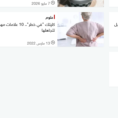
7 مايو 2026
l
علوم
بل
كليتك "في خطر".. 10 علاما
تتجاهلها
13 مارس 2022
l