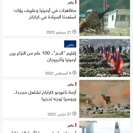
عالم
مظاهرات في أرمينيا وعلييف يؤكد:
استعدنا السيادة في كراباخ
21 سبتمبر 2023
l
خاص
إقليم "الدم".. 100 عام من النزاع بين
أرمينيا وأذربيجان
6 أغسطس 2022
l
عالم
أزمة ناغورنو كاراباخ تشتعل مجددا..
وروسيا توجه تحذيرا
27 مارس 2022
l
عالم
أردوغان يشعل مجددا "أزمة القوقاز"..