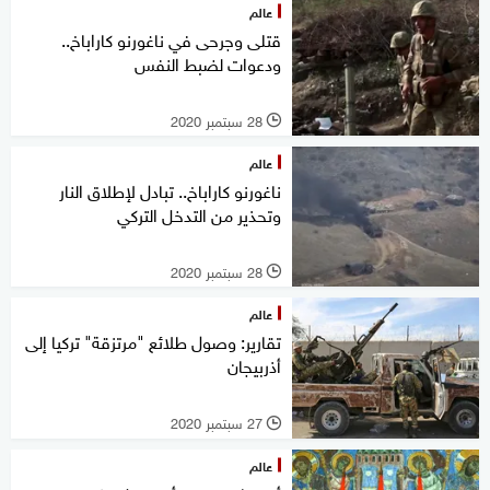
عالم
قتلى وجرحى في ناغورنو كاراباخ..
ودعوات لضبط النفس
28 سبتمبر 2020
l
عالم
ناغورنو كاراباخ.. تبادل لإطلاق النار
وتحذير من التدخل التركي
28 سبتمبر 2020
l
عالم
تقارير: وصول طلائع "مرتزقة" تركيا إلى
أذربيجان
27 سبتمبر 2020
l
عالم