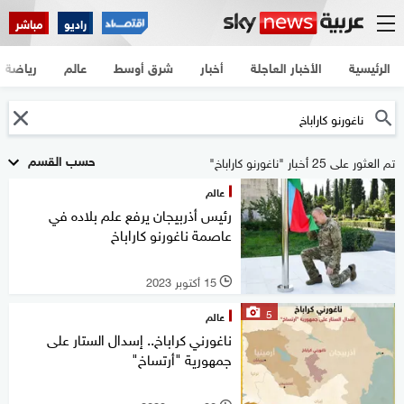
راديو
مباشر
الرئيسية
الأخبار العاجلة
أخبار
شرق أوسط
عالم
رياضة
حسب القسم
تم العثور على 25 أخبار "ناغورنو كاراباخ"
عالم
رئيس أذربيجان يرفع علم بلاده في
عاصمة ناغورنو كاراباخ
15 أكتوبر 2023
l
5
عالم
ناغورني كراباخ.. إسدال الستار على
جمهورية "أرتساخ"