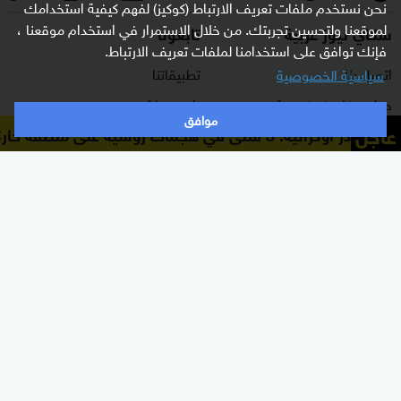
نحن نستخدم ملفات تعريف الارتباط (كوكيز) لفهم كيفية استخدامك
لموقعنا ولتحسين تجربتك. من خلال الاستمرار في استخدام موقعنا ،
سكاي نيوز عربية
تابعونا
فإنك توافق على استخدامنا لملفات تعريف الارتباط.
اتصل بنا
تطبيقاتنا
سياسية الخصوصية
حول سكاي نيوز عربية
راديو مباشر
موافق
عاجل
مصادر أوكرانية: 3 قتلى في هجمات روسية على منطقة خاركيف
برنامج التدريب
ترددات القناة
الشروط والأحكام
البث المباشر
سياسة الخصوصية
دليل البث
وظائف شاغرة
أعلن معنا
شاركنا برأيك
الأقسام
برامجنا
شرق أوسط
غرفة الأخبار