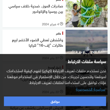
صادرات الموز.. ضحية خلاف سياسي
بين روسيا والإكوادور
4 فبراير 2024
l
عالم
واشنطن تعطي الضوء الأخضر لبيع
طائرات "إف-16" لتركيا
27 يناير 2024
l
سياسة ملفات الارتباط
شرق أوسط
نحن نستخدم ملفات تعريف الارتباط (كوكيز) لفهم كيفية استخدامك
بعد إعلان توقفه.. ما طبيعة الدعم
لموقعنا ولتحسين تجربتك. من خلال الاستمرار في استخدام موقعنا ،
العسكري الإيطالي لإسرائيل؟
فإنك توافق على استخدامنا لملفات تعريف الارتباط.
سياسية الخصوصية
22 يناير 2024
l
موافق
شرق أوسط
الجيش الإسرائيلي يكشف عن مركبة