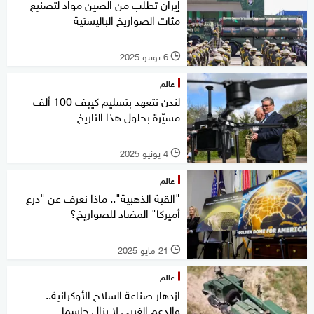
إيران تطلب من الصين مواد لتصنيع
مئات الصواريخ الباليستية
6 يونيو 2025
l
عالم
لندن تتعهد بتسليم كييف 100 ألف
مسيّرة بحلول هذا التاريخ
4 يونيو 2025
l
عالم
"القبة الذهبية".. ماذا نعرف عن "درع
أميركا" المضاد للصواريخ؟
21 مايو 2025
l
عالم
ازدهار صناعة السلاح الأوكرانية..
والدعم الغربي لا يزال حاسما