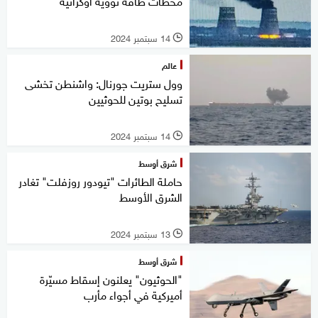
محطات طاقة نووية أوكرانية
14 سبتمبر 2024
l
عالم
وول ستريت جورنال: واشنطن تخشى
تسليح بوتين للحوثيين
14 سبتمبر 2024
l
شرق أوسط
حاملة الطائرات "تيودور روزفلت" تغادر
الشرق الأوسط
13 سبتمبر 2024
l
شرق أوسط
"الحوثيون" يعلنون إسقاط مسيّرة
أميركية في أجواء مأرب