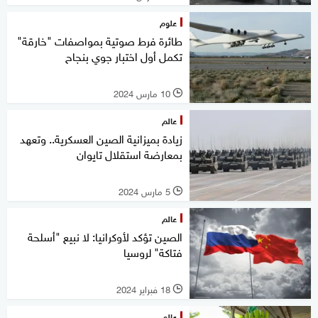
علوم
طائرة فرط صوتية بمواصفات "خارقة"
تكمل أول اختبار جوي بنجاح
10 مارس 2024
l
عالم
زيادة بميزانية الصين العسكرية.. وتعهد
بمعارضة استقلال تايوان
5 مارس 2024
l
عالم
الصين تؤكد لأوكرانيا: لا نبيع "أسلحة
فتاكة" لروسيا
18 فبراير 2024
l
عالم