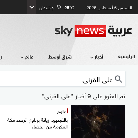
الخميس 6 أغسطس 2026
°C
25
واشنطن
الرئيسية
أخبار
شرق أوسط
عالم
ر
تم العثور على 9 أخبار "علي القرني"
علوم
بالفيديو.. ريانة برناوي ترصد مكة
المكرمة من الفضاء