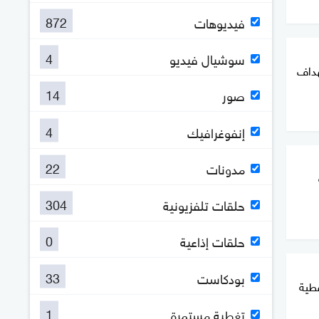
872
فيديوهات
4
سوشيال فيديو
هداف
14
صور
4
إنفوغرافيك
22
مدونات
304
حلقات تلفزيونية
0
حلقات إذاعية
33
بودكاست
فطية
1
تغطية مستمرة