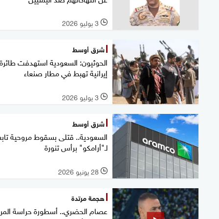
3 يوليو 2026
l
شرق أوسط
الحوثيون: السعودية استهدفت طائرة
إيرانية تهبط في مطار صنعاء
3 يوليو 2026
l
شرق أوسط
السعودية.. قتلى بسقوط مروحية تابع
لـ"أرامكو" برأس تنورة
28 يونيو 2026
l
هجمة مرتدة
عصام الحضري.. أسطورة حراسة المر