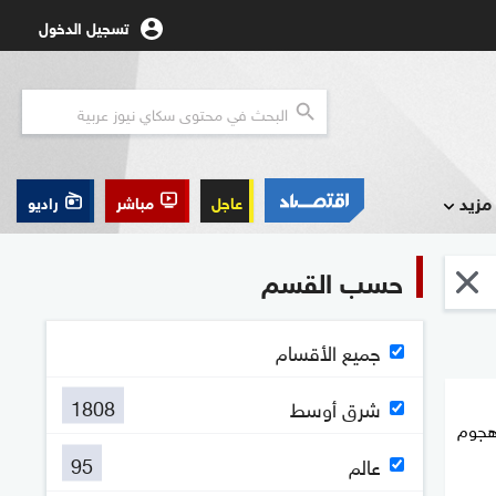
تسجيل الدخول
مزيد
عاجل
مباشر
راديو
حسب القسم
جميع الأقسام
1808
شرق أوسط
هجوم
95
عالم