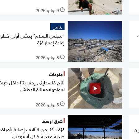
9 يوليو 2026
l
خاص
"مجلس السلام" يدشن أولى خطو
إعادة إعمار غزة
8 يوليو 2026
l
منوعات
نازح فلسطيني يحفر بئرًا داخل خيمت
لمواجهة معاناة العطش
5 يوليو 2026
l
شرق أوسط
ين
غزة.. أكثر من 9 آلاف إصابة بأمر
جلدية معدية خلال أسبوعين