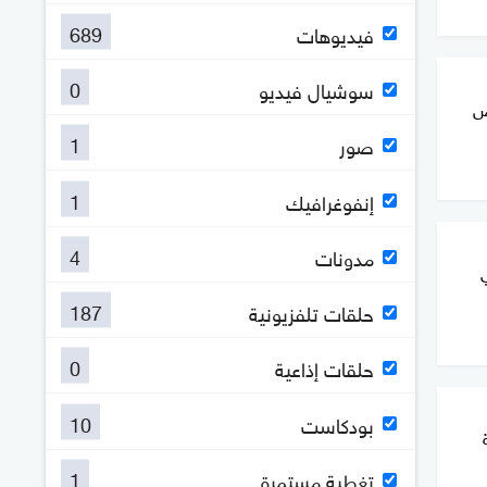
689
فيديوهات
0
سوشيال فيديو
ض
1
صور
1
إنفوغرافيك
4
مدونات
187
حلقات تلفزيونية
0
حلقات إذاعية
10
بودكاست
ة
1
تغطية مستمرة