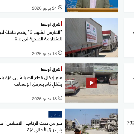
24 يوليو 2026
l
شرق أوسط
"الفارس الشهم 3" يقدم قافلة 
للمنظومة الصحية في غزة
18 يوليو 2026
l
شرق أوسط
منع إدخال قطع الصيانة إلى غزة ينذ
بشللٍ تام بمرفق الإسعاف
13 يوليو 2026
l
خاص
 قوافل إماراتية إلى غزة تحمل 792
خبز من تحت الركام.. "الأنقاض" تف
باب رزق لأهالي غزة