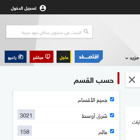
تسجيل الدخول
مزيد
عاجل
مباشر
راديو
حسب القسم
جميع الأقسام
3021
شرق أوسط
بات
158
عالم