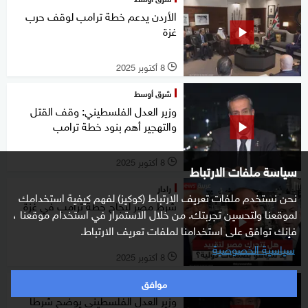
الأردن يدعم خطة ترامب لوقف حرب
غزة
8 أكتوبر 2025
l
شرق أوسط
وزير العدل الفلسطيني: وقف القتل
والتهجير أهم بنود خطة ترامب
8 أكتوبر 2025
l
سياسة ملفات الارتباط
رادار
نحن نستخدم ملفات تعريف الارتباط (كوكيز) لفهم كيفية استخدامك
شرط مصر لنجاح خطة ترامب في غزة
لموقعنا ولتحسين تجربتك. من خلال الاستمرار في استخدام موقعنا ،
فإنك توافق على استخدامنا لملفات تعريف الارتباط.
سياسية الخصوصية
8 أكتوبر 2025
l
موافق
التاسعة
وزير العدل الفلسطيني يوضح شرطا