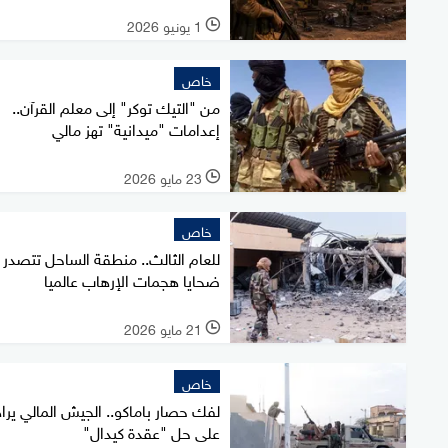
1 يونيو 2026
l
خاص
من "التيك توكر" إلى معلم القرآن..
إعدامات "ميدانية" تهز مالي
23 مايو 2026
l
خاص
للعام الثالث.. منطقة الساحل تتصدر
ضحايا هجمات الإرهاب عالميا
21 مايو 2026
l
خاص
لفك حصار باماكو.. الجيش المالي يرا
على حل "عقدة كيدال"