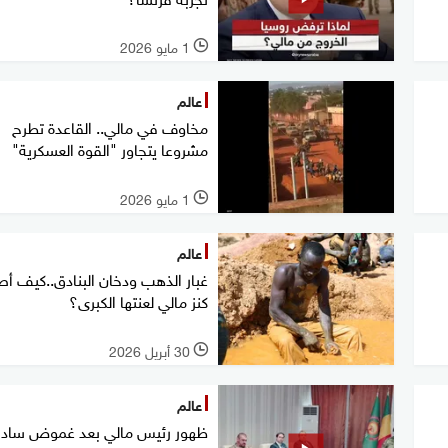
1 مايو 2026
l
عالم
مخاوف في مالي.. القاعدة تطرح
مشروعا يتجاور "القوة العسكرية"
1 مايو 2026
l
عالم
غبار الذهب ودخان البنادق..كيف أ
كنز مالي لعنتها الكبرى؟
30 أبريل 2026
l
عالم
ظهور رئيس مالي بعد غموض ساد إ