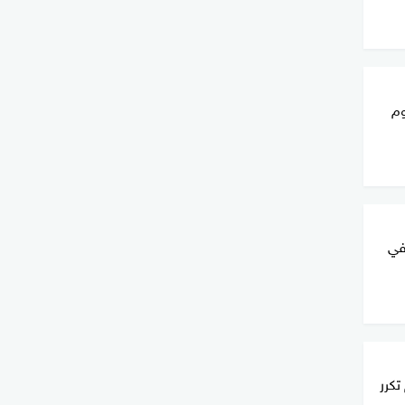
م
في
تكرر