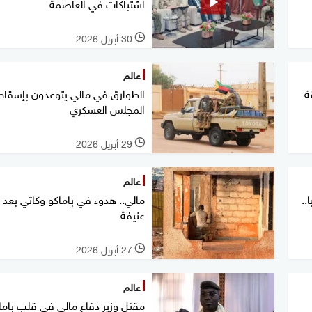
اشتباكات في العاصمة
30 أبريل 2026
l
عالم
ة
الطوارق في مالي يتوعدون بإسقاط
المجلس العسكري
29 أبريل 2026
l
عالم
..
مالي.. هدوء في باماكو وكاتي بعد أ
عنيفة
27 أبريل 2026
l
عالم
مقتل وزير دفاع مالي في قلب باما