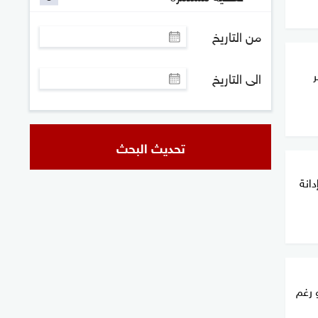
من التاريخ
ر
الى التاريخ
تحديث البحث
انة
و رغم