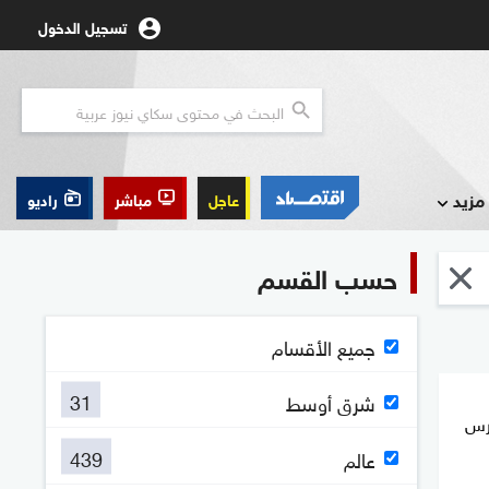
تسجيل الدخول
مزيد
عاجل
مباشر
راديو
حسب القسم
جميع الأقسام
31
شرق أوسط
رس
439
عالم