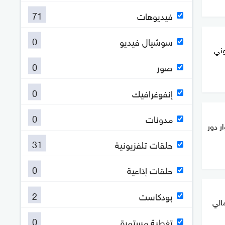
71
فيديوهات
0
سوشيال فيديو
وني
0
صور
0
إنفوغرافيك
0
مدونات
ر دور
31
حلقات تلفزيونية
0
حلقات إذاعية
2
بودكاست
الي
0
تغطية مستمرة