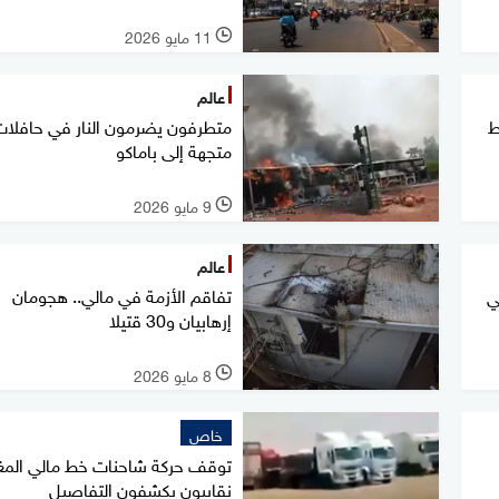
11 مايو 2026
l
عالم
ط
متطرفون يضرمون النار في حافلا
متجهة إلى باماكو
9 مايو 2026
l
عالم
تفاقم الأزمة في مالي.. هجومان
ي
إرهابيان و30 قتيلا
8 مايو 2026
l
خاص
توقف حركة شاحنات خط مالي المغ
نقابيون يكشفون التفاصيل