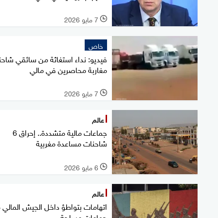
7 مايو 2026
l
خاص
فيديو: نداء استغاثة من سائقي شاح
مغاربة محاصرين في مالي
7 مايو 2026
l
عالم
جماعات مالية متشددة.. إحراق 6
شاحنات مساعدة مغربية
6 مايو 2026
l
عالم
اتهامات بتواطؤ داخل الجيش المالي 
جماعات مسلحة