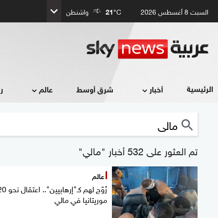
السبت 8 أغسطس 2026
°C
21
واشنطن
الرئيسية
أخبار
شرق أوسط
عالم
ر
تم العثور على 532 أخبار "مالي"
عالم
رُوّج لهم كـ"إرهابيين".. اعت
موريتانيا في مالي