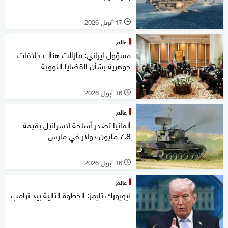
17 أبريل 2026
l
عالم
مسؤول إيراني: مازالت هناك خلافات
جوهرية بشأن القضايا النووية
16 أبريل 2026
l
عالم
ألمانيا تصدر أسلحة لإسرائيل بقيمة
7.8 مليون دولار في مارس
16 أبريل 2026
l
عالم
نيويورك تايمز: الخطوة التالية بيد ترامب