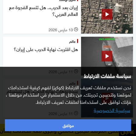
إيران بعد الحرب.. هل تتسع الفجوة مع
العالم العربي؟
13 مارس 2026
l
عالم
هل اقتربت نهاية الحرب على إيران؟
11 مارس 2026
l
سياسة ملفات الارتباط
عالم
نحن نستخدم ملفات تعريف الارتباط (كوكيز) لفهم كيفية استخدامك
سيناريوهات نهاية الحرب.. هل تستسلم
لموقعنا ولتحسين تجربتك. من خلال الاستمرار في استخدام موقعنا ،
إيران؟
فإنك توافق على استخدامنا لملفات تعريف الارتباط.
سياسية الخصوصية
11 مارس 2026
l
موافق
خاص
عاجل
رشد مجتبى خامنئي وأجرى معه محادثات بشأن الأوضاع الراهنة في 
العراق على حافة الهاوية.. والميليشيات