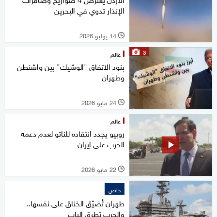
الإنذار تدوي في البحرين
14 يوليو 2026
l
3
عالم
بنود الاتفاق "الوشيك" بين واشنطن
وطهران
24 مايو 2026
l
عالم
روبيو يجدد انتقاده للناتو لعدم دعمه
الحرب على إيران
22 مايو 2026
l
خاص
طهران تُضيّق الخناق على نفسها..
والحرب تطرق الباب