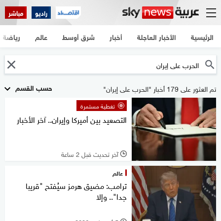
راديو
مباشر
الرئيسية
الأخبار العاجلة
أخبار
شرق أوسط
عالم
رياضة
حسب القسم
تم العثور على 179 أخبار "الحرب على إيران"
تغطية مستمرة
التصعيد بين أميركا وإيران.. آخر الأخبار
آخر تحديث قبل 2 ساعة
l
عالم
ترامب: مضيق هرمز سيُفتح "قريبا
جدا".. وإلا