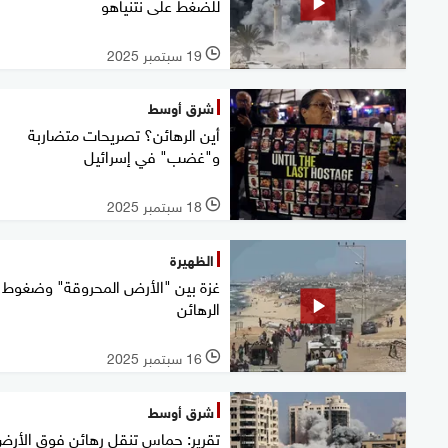
للضغط على نتنياهو
19 سبتمبر 2025
l
شرق أوسط
أين الرهائن؟ تصريحات متضاربة
و"غضب" في إسرائيل
18 سبتمبر 2025
l
الظهيرة
غزة بين "الأرض المحروقة" وضغوط
الرهائن
16 سبتمبر 2025
l
شرق أوسط
تقرير: حماس تنقل رهائن فوق الأر