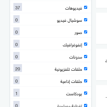
37
فيديوهات
0
سوشيال فيديو
0
صور
0
إنفوغرافيك
0
مدونات
ج
20
حلقات تلفزيونية
0
حلقات إذاعية
1
بودكاست
ئن..
0
تغطية مستمرة