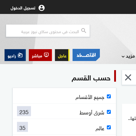
تسجيل الدخول
مزيد
عاجل
مباشر
راديو
حسب القسم
جميع الأقسام
235
شرق أوسط
ها..
35
عالم