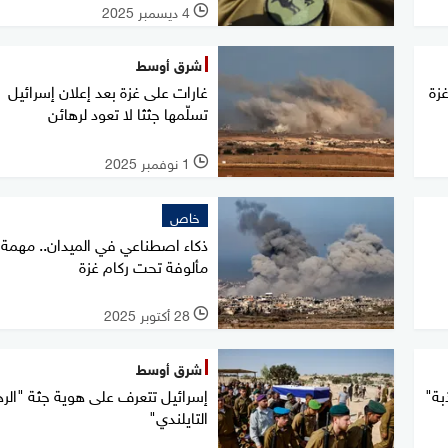
4 ديسمبر 2025
l
شرق أوسط
غزة
غارات على غزة بعد إعلان إسرائيل
تسلّمها جثثا لا تعود لرهائن
1 نوفمبر 2025
l
خاص
ذكاء اصطناعي في الميدان.. مهمة 
مألوفة تحت ركام غزة
28 أكتوبر 2025
l
شرق أوسط
بة"
إسرائيل تتعرف على هوية جثة "الره
التايلندي"