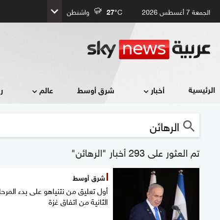
الجمعة 7 أغسطس 2026
°C
27
واشنطن
الرئيسية
أخبار
شرق أوسط
عالم
ر
تم العثور على 293 أخبار "الرهائن"
شرق أوسط
أول تعليق من نتنياهو على بدء المرحل
الثانية من اتفاق غزة