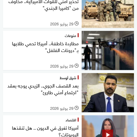
تحذير أمني للقوات الأميركية.. مخاوف
من "كاميرا الجندي"
29 يوليو 2026
l
منوعات
مطاردة خاطفة.. أميركا تحمي طلابها
بـ"درونات الفلفل"
29 يوليو 2026
l
شرق أوسط
بعد القصف الجوي.. الزيدي يوجه بعقد
"اجتماع أمني طارئ"
29 يوليو 2026
l
اقتصاد
أميركا تغرق في الديون .. هل تنقذها
الروبوتات؟