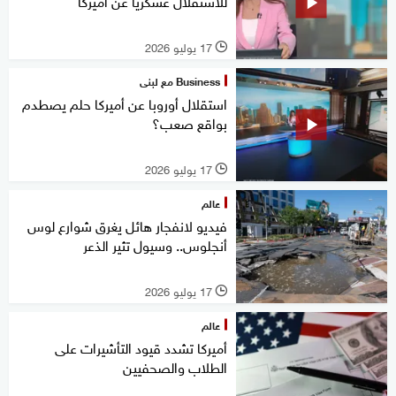
للاستقلال عسكريا عن أميركا
17 يوليو 2026
l
Business مع لبنى
استقلال أوروبا عن أميركا حلم يصطدم
بواقع صعب؟
17 يوليو 2026
l
عالم
فيديو لانفجار هائل يغرق شوارع لوس
أنجلوس.. وسيول تثير الذعر
17 يوليو 2026
l
عالم
أميركا تشدد قيود التأشيرات على
الطلاب والصحفيين