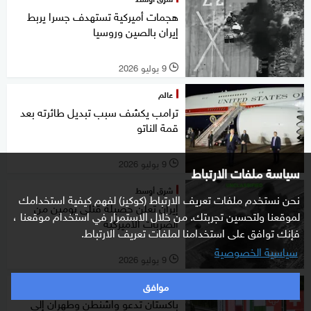
هجمات أميركية تستهدف جسرا يربط
إيران بالصين وروسيا
9 يوليو 2026
l
عالم
ترامب يكشف سبب تبديل طائرته بعد
قمة الناتو
9 يوليو 2026
l
سياسة ملفات الارتباط
شرق أوسط
نحن نستخدم ملفات تعريف الارتباط (كوكيز) لفهم كيفية استخدامك
إيران تعلن حصيلة قتلى يومين من
لموقعنا ولتحسين تجربتك. من خلال الاستمرار في استخدام موقعنا ،
الضربات الأميركية
فإنك توافق على استخدامنا لملفات تعريف الارتباط.
سياسية الخصوصية
9 يوليو 2026
l
موافق
شرق أوسط
باكستان تدعو واشنطن وطهران إلى