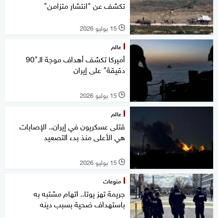
تكشف عن "انتشار متزامن"
15 يوليو 2026
l
عالم
أميركا تكشف أهداف موجة الـ"90
دقيقة" على إيران
15 يوليو 2026
l
عالم
قتلى عسكريون في إيران.. الإصابات
هي الأعلى منذ بدء التصعيد
15 يوليو 2026
l
منوعات
جريمة تهز يوتا.. اتهام مشتبه به
باستهداف ضحية بسبب دينه