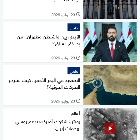
23 يوليو 2026
l
خاص
الزيدي بين واشنطن وطهران.. من
يصدّق العراق؟
23 يوليو 2026
l
خاص
التصعيد في البحر الأحمر.. كيف ستردع
التحركات الحوثية؟
23 يوليو 2026
l
عالم
رويترز: شكوك أميركية بدعم روسي
لهجمات إيران