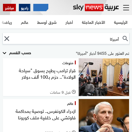
راديو
مباشر
الرئيسية
الأخبار العاجلة
أخبار
شرق أوسط
عالم
رياضة
حسب القسم
تم العثور على 9455 أخبار "أميركا"
منوعات
قرار ترامب يطيح بسوق "سياحة
الولادة".. حزم بـ100 ألف دولار
قبل 9 ساعات
l
عالم
ازدراء الكونغرس.. توصية بمحاكمة
فاوتشي على خلفية ملف كورونا