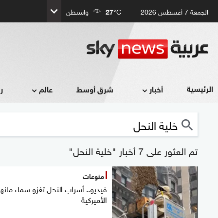
الجمعة 7 أغسطس 2026
°C
27
واشنطن
الرئيسية
أخبار
شرق أوسط
عالم
ر
تم العثور على 7 أخبار "خلية النحل"
منوعات
فيديو.. أسراب النحل تغزو سماء مانه
الأميركية