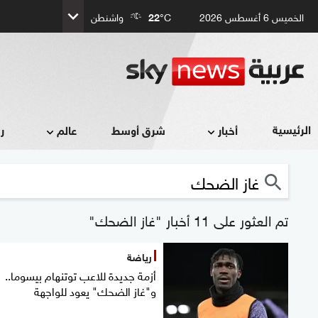
الخميس 6 أغسطس 2026
°C
22
واشنطن
الرئيسية
أخبار
شرق أوسط
عالم
ر
تم العثور على 11 أخبار "غاز الضحك"
رياضة
أزمة جديدة للاعب توتنهام بيسوما..
و"غاز الضحك" يعود للواجهة