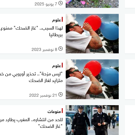
7 يونيو 2025
l
علوم
لهذا السبب.. "غاز الضحك" ممنوع
بريطانيا
8 نوفمبر 2023
l
علوم
"ليس مزحة".. تحذير أوروبي من خط
متزايد لغاز الضحك
21 نوفمبر 2022
l
منوعات
للحد من انتشاره.. المغرب يطارد م
"غاز الضحك"