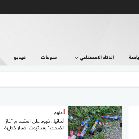
ياضة
الذكاء الاصطناعي
منوعات
فيديو
علوم
ألمانيا.. قيود على استخدام "غاز
الضحك" بعد ثبوت أضرار خطيرة