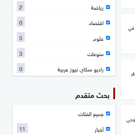
2
رياضة
0
اقتصاد
 في
5
علوم
3
منوعات
0
راديو سكاي نيوز عربية
ر
بحث متقدم
جميع الفئات
روجي
11
أخبار