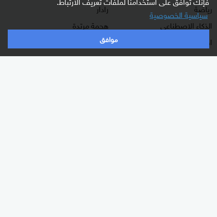
فإنك توافق على استخدامنا لملفات تعريف الارتباط.
رياضة
رادار
سياسية الخصوصية
الذكاء الاصطناعي
هجمة مرتدة
موافق
اقتصاد
الصباح
منوعات
كلينيك
وثائقيات
اشترك الآن بالنشرة الإخبارية
نشرة إخبارية ترسل مباشرة لبريدك الإلكتروني يوميا
إشترك