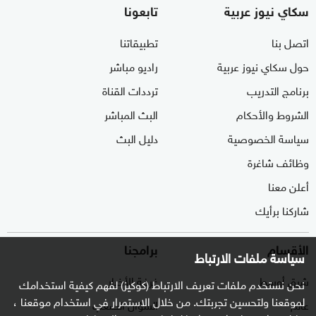
سكاي نيوز عربية
تابعونا
اتصل بنا
تطبيقاتنا
حول سكاي نيوز عربية
راديو مباشر
برنامج التدريب
ترددات القناة
الشروط والأحكام
البث المباشر
سياسة الخصوصية
دليل البث
وظائف شاغرة
أعلن معنا
شاركنا برأيك
الأقسام
برامجنا
سياسة ملفات الارتباط
شرق أوسط
غرفة الأخبار
نحن نستخدم ملفات تعريف الارتباط (كوكيز) لفهم كيفية استخدامك
لموقعنا ولتحسين تجربتك. من خلال الاستمرار في استخدام موقعنا ،
عالم
السؤال الصعب