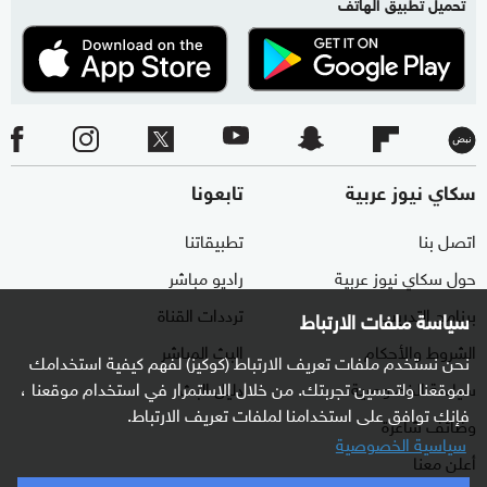
تحميل تطبيق الهاتف
سكاي نيوز عربية
تابعونا
اتصل بنا
تطبيقاتنا
حول سكاي نيوز عربية
راديو مباشر
برنامج التدريب
ترددات القناة
سياسة ملفات الارتباط
الشروط والأحكام
البث المباشر
نحن نستخدم ملفات تعريف الارتباط (كوكيز) لفهم كيفية استخدامك
لموقعنا ولتحسين تجربتك. من خلال الاستمرار في استخدام موقعنا ،
سياسة الخصوصية
دليل البث
فإنك توافق على استخدامنا لملفات تعريف الارتباط.
وظائف شاغرة
سياسية الخصوصية
أعلن معنا