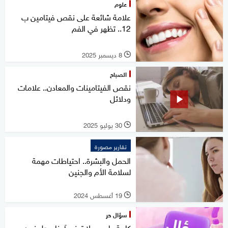
علوم
علامة شائعة على نقص فيتامين ب
12.. تظهر في الفم
8 ديسمبر 2025
l
الصباح
نقص الفيتامينات والمعادن.. علامات
ودلائل
30 يوليو 2025
l
تقارير مصورة
الحمل والبشرة.. احتياطات مهمة
لسلامة الأم والجنين
19 أغسطس 2024
l
سؤال حر
كلمة طبيعي لا تعني آمنا.. هل نحن