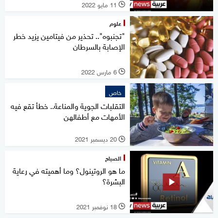
11 مايو 2022
l
علوم
"تجنبوه".. تحذير من فيتامين يزيد خطر
الإصابة بالسرطان
6 مارس 2022
l
خاص
التقلبات الجوية والمناعة.. خطأ تقع فيه
الأمهات مع أطفالهن
20 ديسمبر 2021
l
الصباح
ما هو الروتينول؟ وما أهميته في رعاية
البشرة؟
18 نوفمبر 2021
l