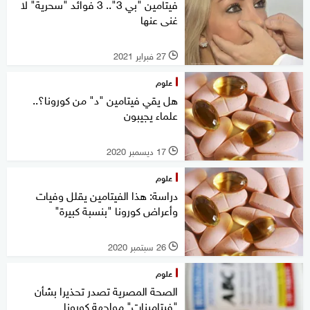
فيتامين "بي 3".. 3 فوائد "سحرية" لا
غنى عنها
27 فبراير 2021
l
علوم
هل يقي فيتامين "د" من كورونا؟..
علماء يجيبون
17 ديسمبر 2020
l
علوم
دراسة: هذا الفيتامين يقلل وفيات
وأعراض كورونا "بنسبة كبيرة"
26 سبتمبر 2020
l
علوم
الصحة المصرية تصدر تحذيرا بشأن
"فيتامينات" مواجهة كورونا