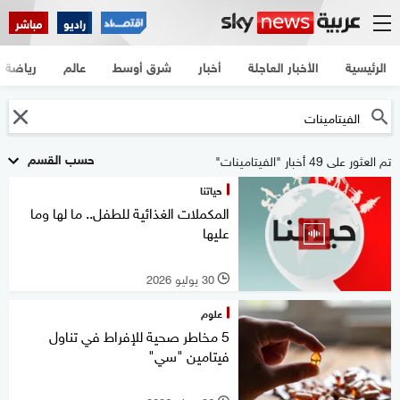
راديو
مباشر
الرئيسية
الأخبار العاجلة
أخبار
شرق أوسط
عالم
رياضة
حسب القسم
تم العثور على 49 أخبار "الفيتامينات"
حياتنا
المكملات الغذائية للطفل.. ما لها وما
عليها
30 يوليو 2026
l
علوم
5 مخاطر صحية للإفراط في تناول
فيتامين "سي"