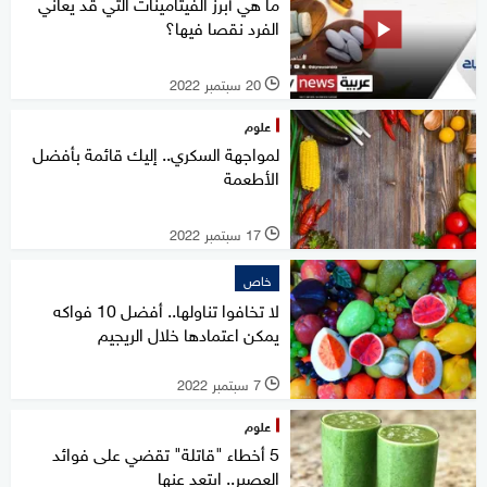
ما هي أبرز الفيتامينات التي قد يعاني
الفرد نقصا فيها؟
20 سبتمبر 2022
l
علوم
لمواجهة السكري.. إليك قائمة بأفضل
الأطعمة
17 سبتمبر 2022
l
خاص
لا تخافوا تناولها.. أفضل 10 فواكه
يمكن اعتمادها خلال الريجيم
7 سبتمبر 2022
l
علوم
5 أخطاء "قاتلة" تقضي على فوائد
العصير.. ابتعد عنها