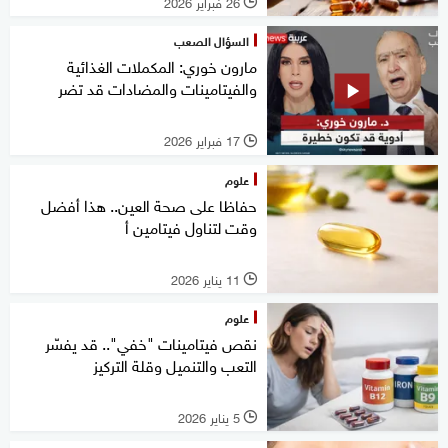
26 فبراير 2026
l
السؤال الصعب
مارون خوري: المكملات الغذائية
والفيتامينات والمضادات قد تضر
17 فبراير 2026
l
علوم
حفاظا على صحة العين.. هذا أفضل
وقت لتناول فيتامين أ
11 يناير 2026
l
علوم
نقص فيتامينات "خفي".. قد يفسّر
التعب والتنميل وقلة التركيز
5 يناير 2026
l