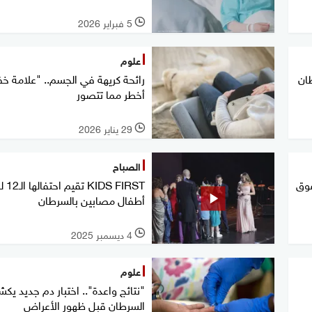
5 فبراير 2026
l
علوم
ان
رائحة كريهة في الجسم.. "علامة خف
أخطر مما تتصور
29 يناير 2026
l
الصباح
فوق
KIDS FIRST
أطفال مصابين بالسرطان
4 ديسمبر 2025
l
علوم
"نتائج واعدة".. اختبار دم جديد ي
السرطان قبل ظهور الأعراض