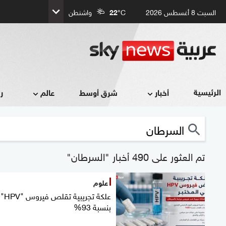
السبت 8 أغسطس 2026
°C
22
واشنطن
الرئيسية
أخبار
شرق أوسط
عالم
ر
تم العثور على 490 أخبار "السرطان"
علوم
علكة تجريبية تقلص فيروس "HPV"
بنسبة 93%