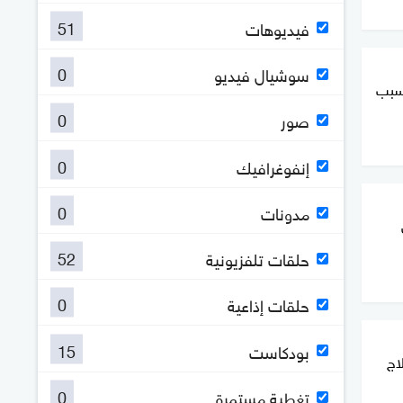
51
فيديوهات
0
سوشيال فيديو
سبب
0
صور
0
إنفوغرافيك
0
مدونات
52
حلقات تلفزيونية
0
حلقات إذاعية
15
بودكاست
اج
0
تغطية مستمرة