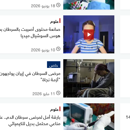
18 يونيو 2026
l
علوم
صانعة محتوى أصيبت بالسرطان ب
هوس السوشيال ميديا
10 يونيو 2026
l
خاص
مرضى السرطان في إيران يواجهون
"أزمة نجاة"
11 مايو 2026
l
علوم
ورية بريطانية فعالة في علاج 14
بارقة أمل لمرضى سرطان الدم.. عل
مناعي محتمل بديل للكيميائي