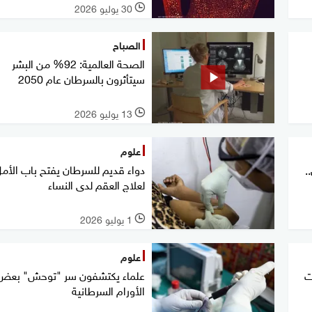
30 يوليو 2026
l
الصباح
الصحة العالمية: 92% من البشر
سيتأثرون بالسرطان عام 2050
13 يوليو 2026
l
علوم
دواء قديم للسرطان يفتح باب الأم
.
لعلاج العقم لدى النساء
1 يوليو 2026
l
علوم
ت
علماء يكتشفون سر "توحش" بعض
الأورام السرطانية