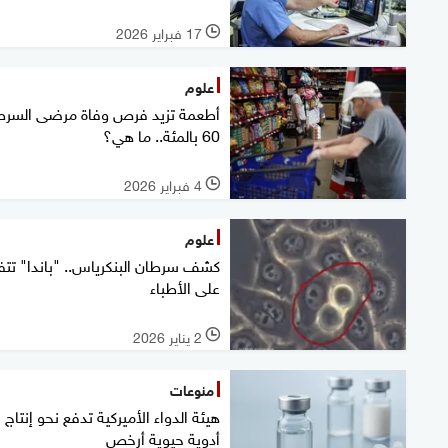
17 فبراير 2026
l
علوم
أطعمة تزيد فرص وفاة مرضى السرط
60 بالمئة.. ما هي؟
4 فبراير 2026
l
علوم
كشف سرطان البنكرياس.. "باندا" تت
على الأطباء
2 يناير 2026
l
منوعات
هيئة الدواء الأميركية تدفع نحو إنتاج
أدوية حيوية أرخص