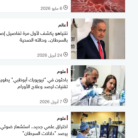
6 مايو 2026
l
عالم
نتنياهو يكشف لأول مرة تفاصيل إصا
بالسرطان.. وحالته الصحية
24 أبريل 2026
l
علوم
باحثون في "نيويورك أبوظبي" يطور
تقنيات لرصد وعلاج الأورام
7 أبريل 2026
l
علوم
اختراق علمي جديد.. استشعار ضوئي
يرصد "دلالات السرطان"