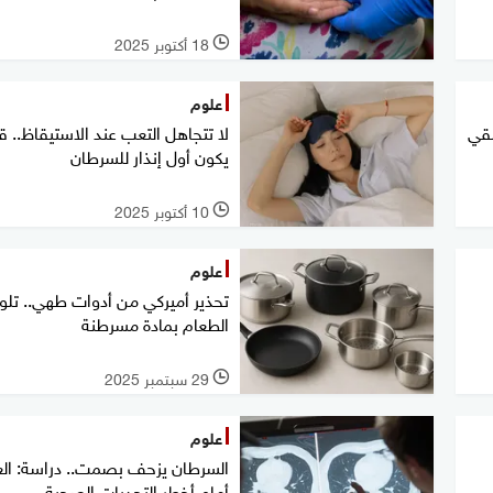
18 أكتوبر 2025
l
علوم
لقي
لا تتجاهل التعب عند الاستيقاظ.. ق
يكون أول إنذار للسرطان
10 أكتوبر 2025
l
علوم
تحذير أميركي من أدوات طهي.. تل
الطعام بمادة مسرطنة
29 سبتمبر 2025
l
علوم
السرطان يزحف بصمت.. دراسة: الع
أمام أخطر التحديات الصحية