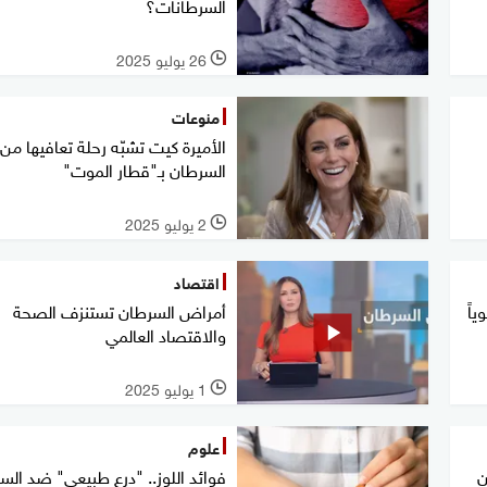
السرطانات؟
26 يوليو 2025
l
منوعات
الأميرة كيت تشبّه رحلة تعافيها من
السرطان بـ"قطار الموت"
2 يوليو 2025
l
اقتصاد
اً
أمراض السرطان تستنزف الصحة
والاقتصاد العالمي
1 يوليو 2025
l
علوم
ن
فوائد اللوز.. "درع طبيعي" ضد الس