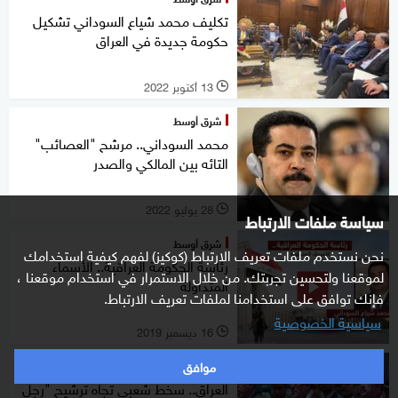
تكليف محمد شياع السوداني تشكيل
حكومة جديدة في العراق
13 أكتوبر 2022
l
شرق أوسط
محمد السوداني.. مرشح "العصائب"
التائه بين المالكي والصدر
28 يوليو 2022
l
سياسة ملفات الارتباط
شرق أوسط
نحن نستخدم ملفات تعريف الارتباط (كوكيز) لفهم كيفية استخدامك
رئاسة الحكومة العراقية.. الأسماء
لموقعنا ولتحسين تجربتك. من خلال الاستمرار في استخدام موقعنا ،
المتداولة
فإنك توافق على استخدامنا لملفات تعريف الارتباط.
سياسية الخصوصية
16 ديسمبر 2019
l
موافق
شرق أوسط
العراق.. سخط شعبي تجاه ترشيح "رجل