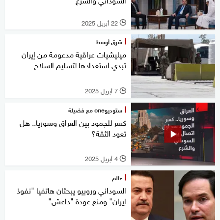
22 أبريل 2025
l
شرق أوسط
ميليشيات عراقية مدعومة من إيران
تبدي استعدادها لتسليم السلاح
7 أبريل 2025
l
ستوديوone مع فضيلة
كسر للجمود بين العراق وسوريا.. هل
تعود الثقة؟
4 أبريل 2025
l
عالم
السوداني وروبيو يبحثان هاتفيا "نفوذ
إيران" ومنع عودة "داعش"