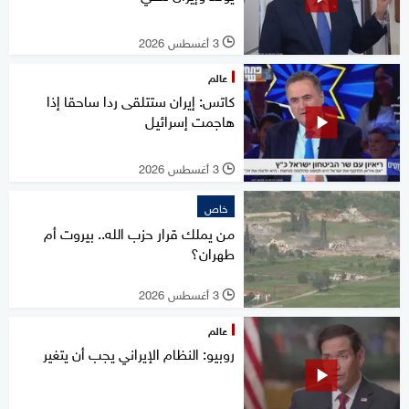
3 أغسطس 2026
l
عالم
كاتس: إيران ستتلقى ردا ساحقا إذا
هاجمت إسرائيل
3 أغسطس 2026
l
خاص
من يملك قرار حزب الله.. بيروت أم
طهران؟
3 أغسطس 2026
l
عالم
روبيو: النظام الإيراني يجب أن يتغير