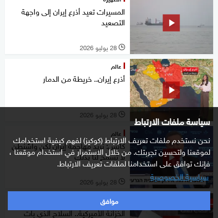
المسيرات تعيد أذرع إيران إلى واجهة
التصعيد
28 يوليو 2026
l
عالم
أذرع إيران.. خريطة من الدمار
28 يوليو 2026
l
سياسة ملفات الارتباط
عالم
نحن نستخدم ملفات تعريف الارتباط (كوكيز) لفهم كيفية استخدامك
كاتس: نريد مهاجمة إيران لكن واشنطن
لموقعنا ولتحسين تجربتك. من خلال الاستمرار في استخدام موقعنا ،
لا تسمح لنا بذلك
فإنك توافق على استخدامنا لملفات تعريف الارتباط.
سياسية الخصوصية
28 يوليو 2026
l
موافق
عالم
الخزانة الأميركية.. السلاح الذي بات