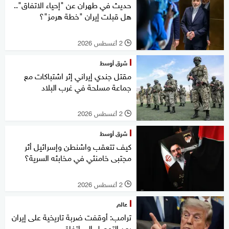
حديث في طهران عن "إحياء الاتفاق"..
هل قبلت إيران "خطة هرمز"؟
2 أغسطس 2026
l
شرق أوسط
مقتل جندي إيراني إثر اشتباكات مع
جماعة مسلحة في غرب البلاد
2 أغسطس 2026
l
شرق أوسط
كيف تتعقب واشنطن وإسرائيل أثر
مجتبى خامنئي في مخابئه السرية؟
2 أغسطس 2026
l
عالم
ترامب: أوقفت ضربة تاريخية على إيران
بعد التوصل إلى اتفاق