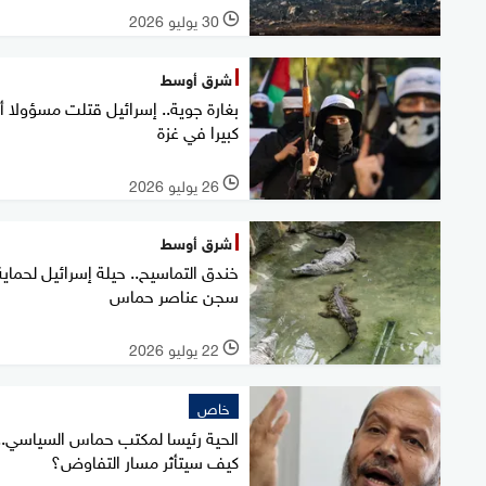
30 يوليو 2026
l
شرق أوسط
بغارة جوية.. إسرائيل قتلت مسؤولا أم
كبيرا في غزة
26 يوليو 2026
l
شرق أوسط
خندق التماسيح.. حيلة إسرائيل لحماية
سجن عناصر حماس
22 يوليو 2026
l
خاص
الحية رئيسا لمكتب حماس السياسي..
كيف سيتأثر مسار التفاوض؟