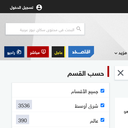
تسجيل الدخول
مزيد
عاجل
مباشر
راديو
حسب القسم
جميع الأقسام
3536
شرق أوسط
هو
390
عالم