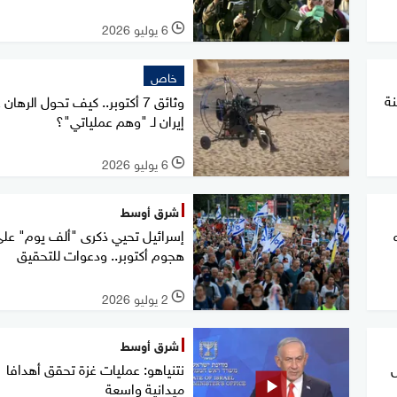
6 يوليو 2026
l
خاص
نة
وثائق 7 أكتوبر.. كيف تحول الرهان
إيران لـ "وهم عملياتي"؟
6 يوليو 2026
l
شرق أوسط
إسرائيل تحيي ذكرى "ألف يوم" عل
هجوم أكتوبر.. ودعوات للتحقيق
2 يوليو 2026
l
شرق أوسط
ل
نتنياهو: عمليات غزة تحقق أهدافا
ميدانية واسعة