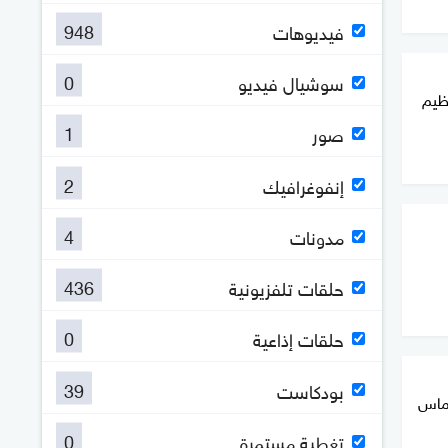
948
فيديوهات
0
سوشيال فيديو
ظيم
1
صور
2
إنفوغرافيك
4
مدونات
436
حلقات تلفزيونية
0
حلقات إذاعية
39
بودكاست
حماس
0
تغطية مستمرة