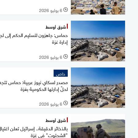
6 يوليو 2026
l
شرق أوسط
حماس: جاهزون لتسليم الحكم إلى لج
إدارة غزة
6 يوليو 2026
l
خاص
مصدر لسكاي نيوز عربية: حماس تتجه
لحلّ إدارتها الحكومية بغزة
6 يوليو 2026
l
شرق أوسط
بالذخائر الدقيقة.. إسرائيل تعلن اغتيا
"الشحتوت" في غزة