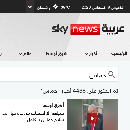
الخميس 6 أغسطس 2026
°C
35
واشنطن
الرئيسية
أخبار
شرق أوسط
عالم
ر
تم العثور على 4438 أخبار "حماس"
شرق أوسط
نتنياهو: لا انسحاب من غزة قبل نزع
سلاح حماس بالكامل