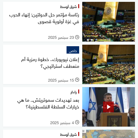
شرق أوسط
رئاسة مؤتمر حل الدولتين: إنهاء الحرب
في غزة أولوية قصوى
23 سبتمبر 2025
l
خاص
إعلان نيويورك.. خطوة رمزية أم
منعطف استراتيجي؟
15 سبتمبر 2025
l
رادار
بعد تهديدات سموتريتش.. ما هي
خيارات السلطة الفلسطينية؟
4 سبتمبر 2025
l
شرق أوسط