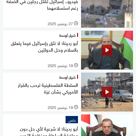
فيديو.. إسرائيل تقتل رجلين في الضفة
رغم استسلامهما
27 نوفمبر 2025
l
شرق أوسط
أبو ردينة: لا نثق بإسرائيل فيما يتعلق
بالسلام وحل الدولتين
19 نوفمبر 2025
l
شرق أوسط
السلطة الفلسطينية ترحب بالقرار
الأميركي بشأن غزة
19 نوفمبر 2025
l
خاص
أبو ردينة: لا شرعية لأي حل دون
موافقة السلطة ومنظمة التحرير