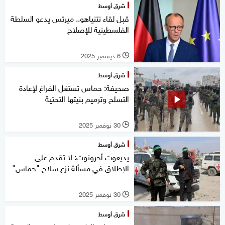
شرق أوسط
قبل لقاء نتنياهو.. ميرتس يدعو السلطة
الفلسطينية للإصلاح
6 ديسمبر 2025
l
شرق أوسط
صحيفة: حماس تستغل الفراغ لإعادة
التسلح وترميم بنيتها التحتية
30 نوفمبر 2025
l
شرق أوسط
يديعوت أحرونوت: لا تقدم على
الإطلاق في مسألة نزع سلاح "حماس"
30 نوفمبر 2025
l
شرق أوسط