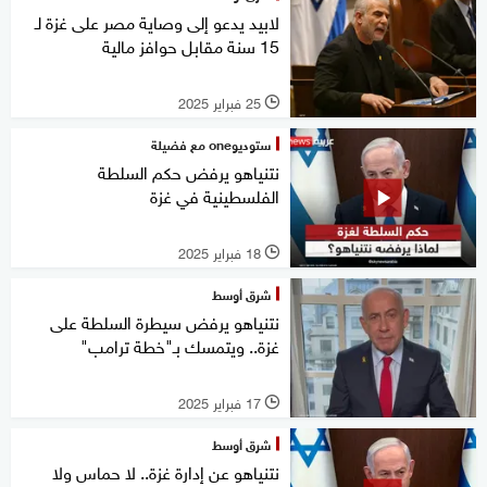
لابيد يدعو إلى وصاية مصر على غزة لـ
15 سنة مقابل حوافز مالية
25 فبراير 2025
l
ستوديوone مع فضيلة
نتنياهو يرفض حكم السلطة
الفلسطينية في غزة
18 فبراير 2025
l
شرق أوسط
نتنياهو يرفض سيطرة السلطة على
غزة.. ويتمسك بـ"خطة ترامب"
17 فبراير 2025
l
شرق أوسط
نتنياهو عن إدارة غزة.. لا حماس ولا