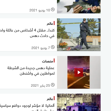
10 يونيو 2021
l
عالم
كندا.. مقتل 4 أشخاص من عائلة وا
في حادث دهس
7 يونيو 2021
l
منصات
عملية دهس جديدة من الشرطة
لمواطنين في واشنطن
25 يناير 2021
l
عالم
ألمانيا: لا مؤشر لوجود دوافع سياسية
وراء حادث الدهس