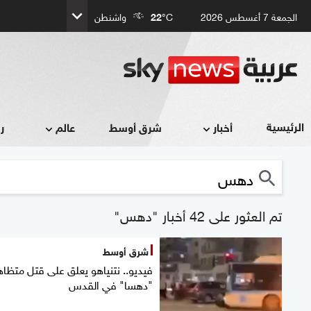
الجمعة 7 أغسطس 2026
°C
22
واشنطن
الرئيسية
أخبار
شرق أوسط
عالم
ر
تم العثور على 42 أخبار "دهس"
شرق أوسط
فيديو.. نتنياهو يعلق على قتل متظاه
"دهسا" في القدس