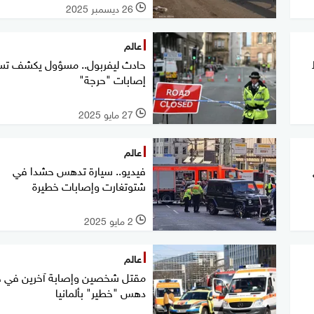
26 ديسمبر 2025
l
عالم
حادث ليفربول.. مسؤول يكشف تس
إصابات "حرجة"
27 مايو 2025
l
عالم
فيديو.. سيارة تدهس حشدا في
شتوتغارت وإصابات خطيرة
2 مايو 2025
l
عالم
مقتل شخصين وإصابة آخرين في 
دهس "خطير" بألمانيا