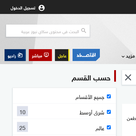
تسجيل الدخول
مزيد
عاجل
مباشر
راديو
حسب القسم
جميع الأقسام
10
شرق أوسط
طعن
25
عالم