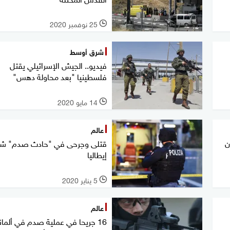
25 نوفمبر 2020
l
شرق أوسط
فيديو.. الجيش الإسرائيلي يقتل
فلسطينيا "بعد محاولة دهس"
14 مايو 2020
l
عالم
ن
قتلى وجرحى في "حادث صدم" شم
إيطاليا
5 يناير 2020
l
عالم
16 جريحا في عملية صدم في ألماني