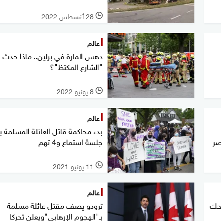
28 أغسطس 2022
l
عالم
دهس المارة في برلين.. ماذا حدث 
"الشارع المكتظ"؟
8 يونيو 2022
l
عالم
بدء محاكمة قاتل العائلة المسلمة بك
صر
جلسة استماع و4 تهم
11 يونيو 2021
l
عالم
ضحك
ترودو يصف مقتل عائلة مسلمة
بـ"الهجوم الإرهابي"ويعلن تحركا