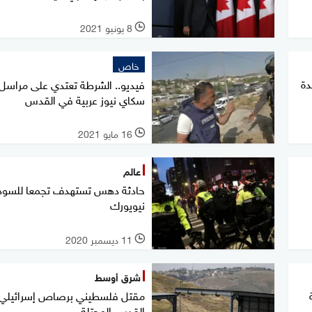
8 يونيو 2021
l
خاص
حدة
فيديو.. الشرطة تعتدي على مراسل
سكاي نيوز عربية في القدس
16 مايو 2021
l
عالم
حادثة دهس تستهدف تجمعا للسود
نيويورك
11 ديسمبر 2020
l
شرق أوسط
مقتل فلسطيني برصاص إسرائيلي
القدس المحتلة