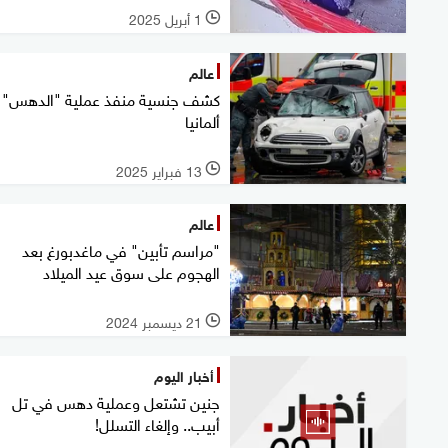
1 أبريل 2025
l
عالم
كشف جنسية منفذ عملية "الدهس" 
ألمانيا
13 فبراير 2025
l
عالم
"مراسم تأبين" في ماغدبورغ بعد
الهجوم على سوق عيد الميلاد
21 ديسمبر 2024
l
أخبار اليوم
جنين تشتعل وعملية دهس في تل
أبيب.. وإلغاء التسلل!