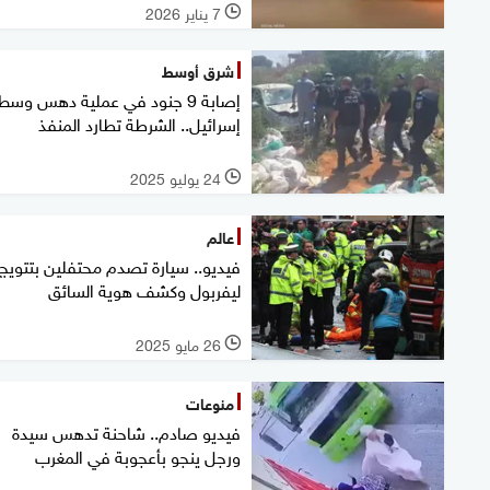
7 يناير 2026
l
شرق أوسط
إصابة 9 جنود في عملية دهس وسط
إسرائيل.. الشرطة تطارد المنفذ
24 يوليو 2025
l
عالم
فيديو.. سيارة تصدم محتفلين بتتويج
ليفربول وكشف هوية السائق
26 مايو 2025
l
منوعات
فيديو صادم.. شاحنة تدهس سيدة
ورجل ينجو بأعجوبة في المغرب