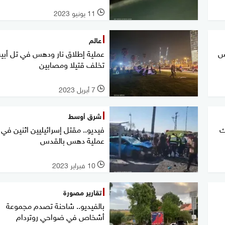
11 يونيو 2023
l
عالم
س
عملية إطلاق نار ودهس في تل أبي
تخلف قتيلا ومصابين
7 أبريل 2023
l
شرق أوسط
ك
فيديو.. مقتل إسرائيليين اثنين في
عملية دهس بالقدس
10 فبراير 2023
l
تقارير مصورة
بالفيديو.. شاحنة تصدم مجموعة
أشخاص في ضواحي روتردام