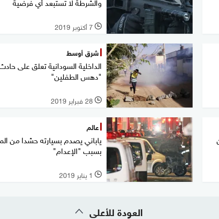
والشرطة لا تستبعد أي فرضية
7 أكتوبر 2019
l
شرق أوسط
الداخلية السودانية تعلق على حادث
"دهس الطفلين"
28 فبراير 2019
l
عالم
ياباني يصدم بسيارته حشدا من الما
بسبب "الإعدام"
1 يناير 2019
l
العودة للأعلى