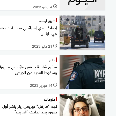
4 يوليو 2023
l
شرق أوسط
إصابة جندي إسرائيلي بعد حادث ده
في نابلس
21 مايو 2023
l
عالم
سائق شاحنة يدهس مارّة في نيويور
وسقوط العديد من الجرحى
14 فبراير 2023
l
منوعات
نجم "مارفل" جيريمي رينر ينشر أول
صورة بعد الحادث "الغريب"