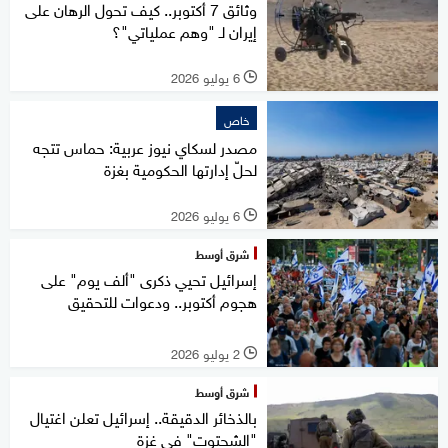
وثائق 7 أكتوبر.. كيف تحول الرهان على
إيران لـ "وهم عملياتي"؟
6 يوليو 2026
l
خاص
مصدر لسكاي نيوز عربية: حماس تتجه
لحلّ إدارتها الحكومية بغزة
6 يوليو 2026
l
شرق أوسط
إسرائيل تحيي ذكرى "ألف يوم" على
هجوم أكتوبر.. ودعوات للتحقيق
2 يوليو 2026
l
شرق أوسط
بالذخائر الدقيقة.. إسرائيل تعلن اغتيال
"الشحتوت" في غزة