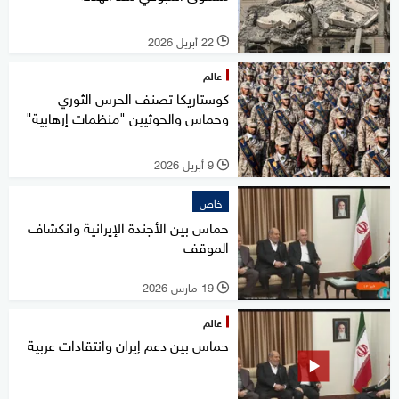
22 أبريل 2026
l
عالم
كوستاريكا تصنف الحرس الثوري
وحماس والحوثيين "منظمات إرهابية"
9 أبريل 2026
l
خاص
حماس بين الأجندة الإيرانية وانكشاف
الموقف
19 مارس 2026
l
عالم
حماس بين دعم إيران وانتقادات عربية