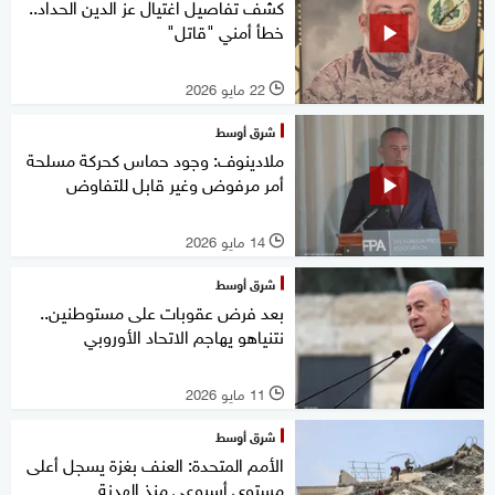
كشف تفاصيل اغتيال عز الدين الحداد..
خطأ أمني "قاتل"
22 مايو 2026
l
شرق أوسط
ملادينوف: وجود حماس كحركة مسلحة
أمر مرفوض وغير قابل للتفاوض
14 مايو 2026
l
شرق أوسط
بعد فرض عقوبات على مستوطنين..
نتنياهو يهاجم الاتحاد الأوروبي
11 مايو 2026
l
شرق أوسط
الأمم المتحدة: العنف بغزة يسجل أعلى
مستوى أسبوعي منذ الهدنة