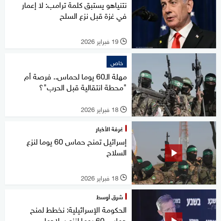
نتنياهو يستبق كلمة ترامب: لا إعمار
في غزة قبل نزع السلح
19 فبراير 2026
l
خاص
مهلة الـ60 يوما لحماس.. فرصة أم
"محطة انتقالية قبل الحرب"؟
18 فبراير 2026
l
غرفة الأخبار
إسرائيل تمنح حماس 60 يوما لنزع
السلاح
18 فبراير 2026
l
شرق أوسط
الحكومة الإسرائيلية: نخطط لمنح
حماس 60 يوما لنزع سلاحها