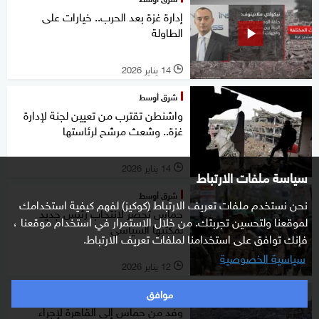
إدارة غزة بعد الحرب.. خيارات على
الطاولة
14 يناير 2026
l
شرق أوسط
واشنطن تقترب من تعيين لجنة لإدارة
غزة.. وشعث مرشح لرئاستها
14 يناير 2026
l
سياسة ملفات الارتباط
شرق أوسط
نحن نستخدم ملفات تعريف الارتباط (كوكيز) لفهم كيفية استخدامك
حماس تحضر لانتخاب رئيس جديد
لموقعنا ولتحسين تجربتك. من خلال الاستمرار في استخدام موقعنا ،
لمكتبها السياسي
فإنك توافق على استخدامنا لملفات تعريف الارتباط.
سياسية الخصوصية
12 يناير 2026
l
موافق
شرق أوسط
وفد من حماس إلى القاهرة لإجراء