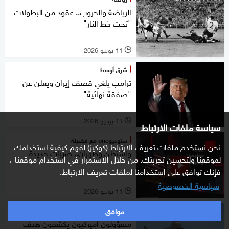
الرياضة والحروب.. عقود من البطولات
"تحت خط النار"
11 يونيو 2026
l
شرق أوسط
ترامب يلغي قصف إيران ويعلن عن
"صفقة نهائية"
11 يونيو 2026
l
سياسة ملفات الارتباط
ستوديوone مع فضيلة
نحن نستخدم ملفات تعريف الارتباط (كوكيز) لفهم كيفية استخدامك
واشنطن وطهران.. ضربات جديدة
لموقعنا ولتحسين تجربتك. من خلال الاستمرار في استخدام موقعنا ،
فإنك توافق على استخدامنا لملفات تعريف الارتباط.
سياسية الخصوصية
11 يونيو 2026
l
موافق
شرق أوسط
مسؤولون أميركيون يكشفون هدف