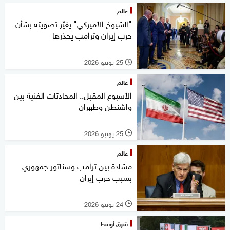
عالم
"الشيوخ الأميركي" يغيّر تصويته بشأن
حرب إيران وترامب يحذرها
25 يونيو 2026
l
عالم
الأسبوع المقبل.. المحادثات الفنية بين
واشنطن وطهران
25 يونيو 2026
l
عالم
مشادة بين ترامب وسناتور جمهوري
بسبب حرب إيران
24 يونيو 2026
l
شرق أوسط