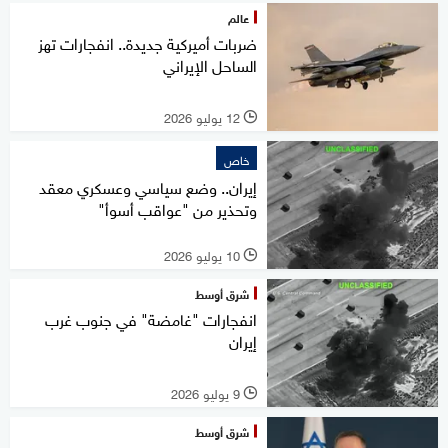
عالم
ضربات أميركية جديدة.. انفجارات تهز
الساحل الإيراني
12 يوليو 2026
l
خاص
إيران.. وضع سياسي وعسكري معقد
وتحذير من "عواقب أسوأ"
10 يوليو 2026
l
شرق أوسط
انفجارات "غامضة" في جنوب غرب
إيران
9 يوليو 2026
l
شرق أوسط