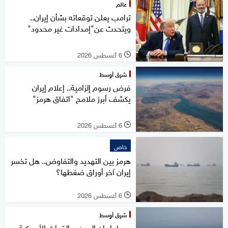
عالم
ترامب يعلن توقعاته بشأن إيران..
ويتحدث عن"إمدادات غير محدود"
6 أغسطس 2026
l
شرق أوسط
فرض رسوم إلزامية.. إعلام إيران
يكشف أبرز ملامح "اتفاق هرمز"
6 أغسطس 2026
l
خاص
هرمز بين التهديد والتفاوض.. هل تخسر
إيران آخر أوراق ضغطها؟
6 أغسطس 2026
l
شرق أوسط
حصار إيران البحري.. القوات الأميركية