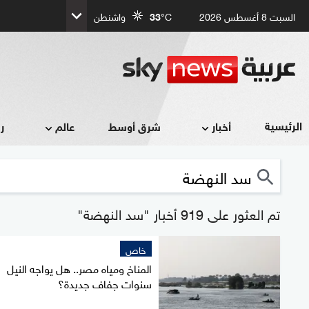
السبت 8 أغسطس 2026
°C
33
واشنطن
الرئيسية
أخبار
شرق أوسط
عالم
ر
تم العثور على 919 أخبار "سد النهضة"
خاص
المناخ ومياه مصر.. هل يواجه النيل
سنوات جفاف جديدة؟