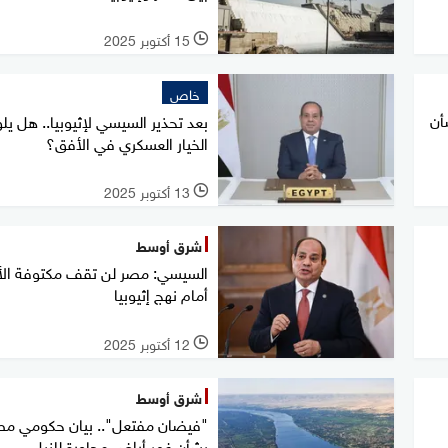
15 أكتوبر 2025
l
خاص
أن
بعد تحذير السيسي لإثيوبيا.. هل يل
الخيار العسكري في الأفق؟
13 أكتوبر 2025
l
شرق أوسط
السيسي: مصر لن تقف مكتوفة الأ
أمام نهج إثيوبيا
12 أكتوبر 2025
l
شرق أوسط
"فيضان مفتعل".. بيان حكومي م
بشأن غمر أراض مجاورة للنيل