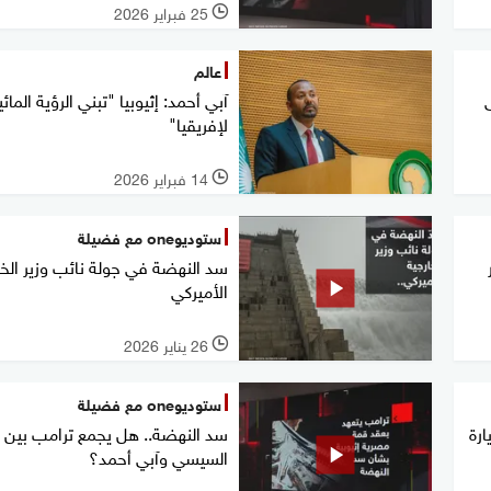
25 فبراير 2026
l
عالم
آبي أحمد: إثيوبيا "تبني الرؤية المائي
لإفريقيا"
14 فبراير 2026
l
ستوديوone مع فضيلة
سد النهضة في جولة نائب وزير الخا
الأميركي
26 يناير 2026
l
ستوديوone مع فضيلة
ارة
سد النهضة.. هل يجمع ترامب بين
السيسي وآبي أحمد؟