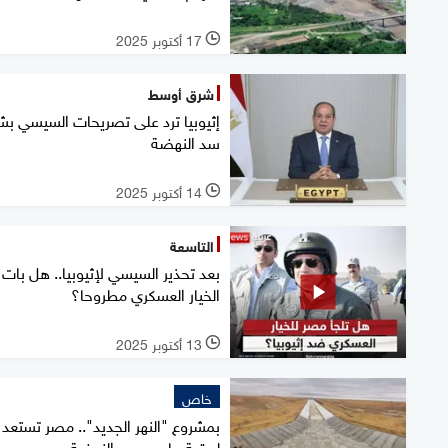
17 أكتوبر 2025
l
شرق أوسط
إثيوبيا ترد على تصريحات السيسي بش
سد النهضة
14 أكتوبر 2025
l
التاسعة
بعد تحذير السيسي لإثيوبيا.. هل بات
الخيار العسكري مطروحا؟
13 أكتوبر 2025
l
خاص
بمشروع "النهر الجديد".. مصر تستعد
لحقبة ما بعد سد النهضة