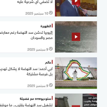
لا تضفي أي شرعية عليه
10 سبتمبر 2025
l
الظهيرة
إثيوبيا تدشن سد النهضة رغم معارض
مصر والسودان
9 سبتمبر 2025
l
عالم
آبي أحمد: سد النهضة لا يشكل تهديد
بل فرصة مشتركة
9 سبتمبر 2025
l
ستوديوone مع فضيلة
تشغيل سد النهضة يقترب.. ما موق