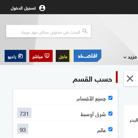
تسجيل الدخول
مزيد
عاجل
مباشر
راديو
حسب القسم
جميع الأقسام
731
شرق أوسط
لبحر
93
عالم