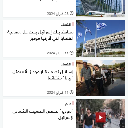
23 فبراير 2024
l
اقتصاد
محافظ بنك إسرائيل يحث على معالجة
القضايا التي أثارتها موديز
11 فبراير 2024
l
اقتصاد
إسرائيل تصف قرار موديز بأنه يمثل
"بيانا" متشائما
11 فبراير 2024
l
عالم
"موديز" تخفض التصنيف الائتماني
لإسرائيل