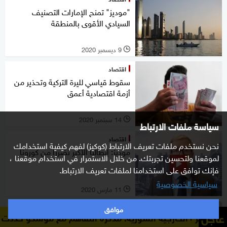
"موديز" تمنح الإمارات التصنيف
السيادي الأقوى بالمنطقة
9 ديسمبر 2020
l
اقتصاد
سقوط قياسي لليرة التركية وتحذير من
أزمة اقتصادية أعمق
14 سبتمبر 2020
l
سياسة ملفات الارتباط
اقتصاد
نحن نستخدم ملفات تعريف الارتباط (كوكيز) لفهم كيفية استخدامك
موديز: إيطاليا الأكثر تضررا من كورونا
لموقعنا ولتحسين تجربتك. من خلال الاستمرار في استخدام موقعنا ،
فإنك توافق على استخدامنا لملفات تعريف الارتباط.
سياسية الخصوصية
11 مارس 2020
l
موافق
اقتصاد
عاجل
ية السورية: مذكرة التفاهم مع موسكو حددت سقفاً زمنياً لا يتجا
موديز تهدد بوينغ بسبب "الطائرة سيئة