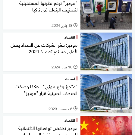
"موديز" ترفع نظرتها المستقبلية
لتصنيف البنوك في تركيا
18 يناير 2024
l
اقتصاد
موديز: تعثر الشركات عن السداد يصل
لأعلى مستوياته منذ 2021
18 يناير 2024
l
اقتصاد
"متحيز وغير مهني".. هكذا وصفت
الصحف الصينية قرار "موديز"
6 ديسمبر 2023
l
اقتصاد
موديز تخفض توقعاتها الائتمانية
للصين من مستقرة إلى سلبية