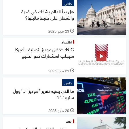
خاص
هل بدأ العالم يشكك في قدرة
واشنطن على ضبط ماليتها؟
23 مايو 2025
l
اقتصاد
NIC: خفض موديز لتصنيف أميركا
سيجلب استثمارات نحو الخليج
21 مايو 2025
l
خاص
ما الذي يعنيه تقرير "موديز" لـ "وول
ستريت"؟
20 مايو 2025
l
عالم
موديز تضع الاقتصاد الأميركي في