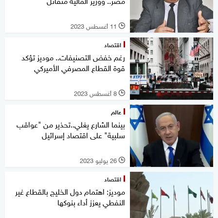
مصر.. ووزير المالية متفائل
11 أغسطس 2023
l
اقتصاد
رغم خفض التصنيفات.. موديز تؤكد
قوة القطاع المصرفي الأميركي
8 أغسطس 2023
l
عالم
بينما الشارع يغلي..تحذير من "عواقب
سلبية" على اقتصاد إسرائيل
26 يوليو 2023
l
اقتصاد
موديز: اهتمام دول الخليج بالقطاع غير
النفطي يعزز أداء بنوكها