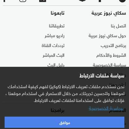
سكاي نيوز عربية
تابعونا
اتصل بنا
تطبيقاتنا
حول سكاي نيوز عربية
راديو مباشر
برنامج التدريب
ترددات القناة
الشروط والأحكام
البث المباشر
سياسة الخصوصية
دليل البث
وظائف شاغرة
سياسة ملفات الارتباط
أعلن معنا
نحن نستخدم ملفات تعريف الارتباط (كوكيز) لفهم كيفية استخدامك
لموقعنا ولتحسين تجربتك. من خلال الاستمرار في استخدام موقعنا ،
شاركنا برأيك
فإنك توافق على استخدامنا لملفات تعريف الارتباط.
سياسية الخصوصية
الأقسام
برامجنا
شرق أوسط
غرفة الأخبار
موافق