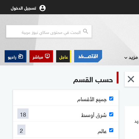
تسجيل الدخول
مزيد
عاجل
مباشر
راديو
حسب القسم
جميع الأقسام
18
شرق أوسط
يد
2
عالم