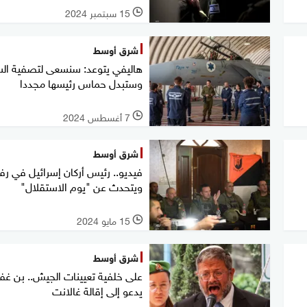
15 سبتمبر 2024
l
شرق أوسط
هاليفي يتوعد: سنسعى لتصفية الس
وستبدل حماس رئيسها مجددا
7 أغسطس 2024
l
شرق أوسط
فيديو.. رئيس أركان إسرائيل في رف
ويتحدث عن "يوم الاستقلال"
15 مايو 2024
l
شرق أوسط
على خلفية تعيينات الجيش.. بن غفي
يدعو إلى إقالة غالانت