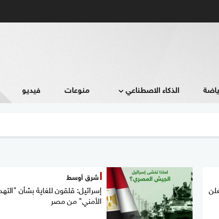
ياضة
الذكاء الاصطناعي
منوعات
فيديو
شرق أوسط
علن
إسرائيل: قلقون للغاية بشأن "التهد
الأمني" من مصر