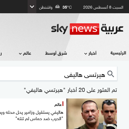
السبت 8 أغسطس 2026
°C
35
واشنطن
الرئيسية
أخبار
شرق أوسط
عالم
ر
تم العثور على 20 أخبار "هيرتسي هاليفي"
عالم
هاليفي يستقيل وزامير يحل محله وي
"الحرب ضد حماس لم تنته"