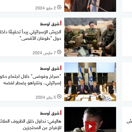
2 مايو 2024
l
شرق أوسط
الجيش الإسرائيلي يبدأ تحقيقًا داخليً
حول "طوفان الأقصى"
7 مارس 2024
l
شرق أوسط
"صراخ وفوضى" خلال اجتماع حكو
إسرائيلي.. ونتنياهو يضطر لفضه
5 يناير 2024
l
شرق أوسط
يش
هاليفي: نحاول خلق الظروف الملائ
للإفراج عن المحتجزين