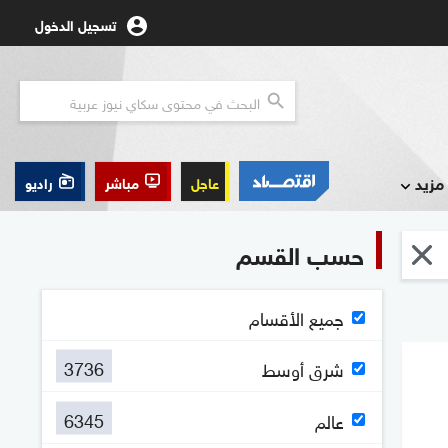
تسجيل الدخول
مزيد
عاجل
مباشر
راديو
حسب القسم
جميع الأقسام
3736
شرق أوسط
6345
عالم