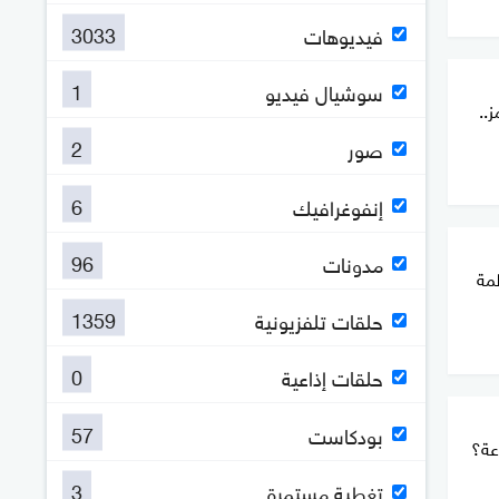
3033
فيديوهات
1
سوشيال فيديو
..
2
صور
6
إنفوغرافيك
96
مدونات
مة
1359
حلقات تلفزيونية
0
حلقات إذاعية
57
بودكاست
3
تغطية مستمرة