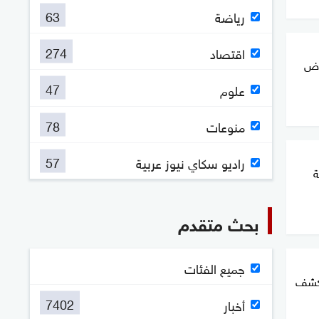
63
رياضة
274
اقتصاد
اوض
47
علوم
78
منوعات
57
راديو سكاي نيوز عربية
ة
بحث متقدم
جميع الفئات
يكشف
7402
أخبار