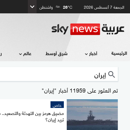
الجمعة 7 أغسطس 2026
°C
26
واشنطن
الرئيسية
أخبار
شرق أوسط
عالم
ر
تم العثور على 11959 أخبار "إيران"
خاص
مضيق هرمز بين التهدئة والتصعيد.. م
تريد إيران؟