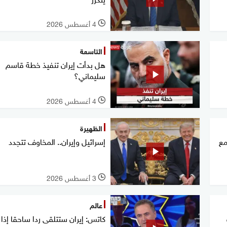
4 أغسطس 2026
l
التاسعة
هل بدأت إيران تنفيذ خطة قاسم
سليماني؟
4 أغسطس 2026
l
الظهيرة
مع
إسرائيل وإيران.. المخاوف تتجدد
3 أغسطس 2026
l
عالم
كاتس: إيران ستتلقى ردا ساحقا إذا