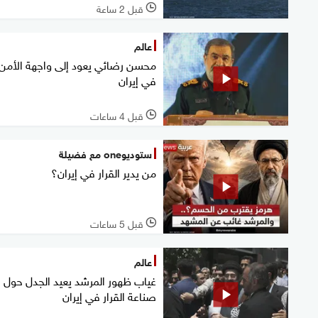
قبل 2 ساعة
l
عالم
محسن رضائي يعود إلى واجهة الأمن
في إيران
قبل 4 ساعات
l
ستوديوone مع فضيلة
من يدير القرار في إيران؟
قبل 5 ساعات
l
عالم
غياب ظهور المرشد يعيد الجدل حول
صناعة القرار في إيران