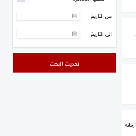
من التاريخ
ب
الى التاريخ
تحديث البحث
زماته