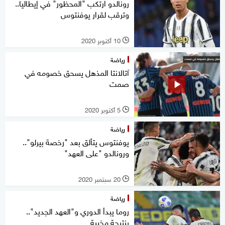
رونالدو ارتكب "المحظور" في إيطاليا..
وترقب لقرار يوفنتوس
10 أكتوبر 2020
l
رياضة
آتالانتا المذهل يسحق خصومه في
صمت
5 أكتوبر 2020
l
رياضة
يوفنتوس يتألق بعد "رخصة بيرلو"..
ورونالدو "على العهد"
20 سبتمبر 2020
l
رياضة
روما يبدأ الدوري و"العهد الجديد"..
بنتيجة مخيبة