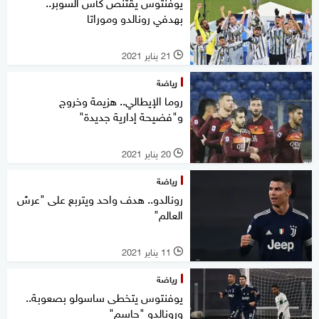
يوفنتوس يقتنص كأس السوبر..
بهدفي رونالدو وموراتا
21 يناير 2021
l
رياضة
روما الإيطالي.. هزيمة وخروج
و"فضيحة إدارية جديدة"
20 يناير 2021
l
رياضة
رونالدو.. هدف واحد ويتربع على "عرش
العالم"
11 يناير 2021
l
رياضة
يوفنتوس يتخطى ساسولو بصعوبة..
ورونالدو "حاسم"