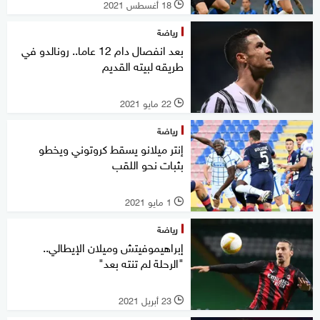
18 أغسطس 2021
l
رياضة
بعد انفصال دام 12 عاما.. رونالدو في
طريقه لبيته القديم
22 مايو 2021
l
رياضة
إنتر ميلانو يسقط كروتوني ويخطو
بثبات نحو اللقب
1 مايو 2021
l
رياضة
إبراهيموفيتش وميلان الإيطالي..
"الرحلة لم تنته بعد"
23 أبريل 2021
l