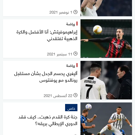
1 نوفمبر 2021
l
رياضة
إبراهيموفيتش: أنا الأفضل والكرة
الذهبية تفتقدني
11 سبتمبر 2021
l
رياضة
أليغري يحسم الجدل بشأن مستقبل
رونالدو مع يوفنتوس
22 أغسطس 2021
l
خاص
جنة كرة القدم ذهبت.. كيف فقد
الدوري الإيطالي بريقه؟