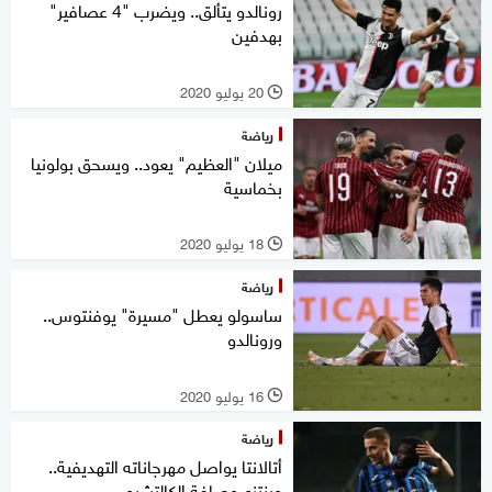
رونالدو يتألق.. ويضرب "4 عصافير"
بهدفين
20 يوليو 2020
l
رياضة
ميلان "العظيم" يعود.. ويسحق بولونيا
بخماسية
18 يوليو 2020
l
رياضة
ساسولو يعطل "مسيرة" يوفنتوس..
ورونالدو
16 يوليو 2020
l
رياضة
أتالانتا يواصل مهرجاناته التهديفية..
وينتزع وصافة الكالتشيو