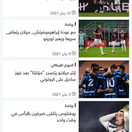
10 يناير 2021
l
رياضة
مع عودة إبراهيموفيتش.. ميلان يتعافى
سريعا ويعبر تورينو
9 يناير 2021
l
الدوري الإيطالي
إنتر ميلانو يتصدر "مؤقتا" بعد فوز
ساحق على كروتوني
3 يناير 2021
l
رياضة
يوفنتوس يتلقى ضربتين بالرأس في
وقت واحد