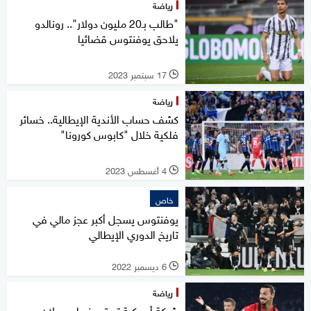
رياضة
"طالب بـ20 مليون دولار".. رونالدو
يلاحق يوفنتوس قضائيا
17 سبتمبر 2023
l
رياضة
كشف حساب الأندية الإيطالية.. خسائر
فلكية خلال "كابوس كورونا"
4 أغسطس 2023
l
خاص
يوفنتوس يسجل أكبر عجز مالي في
تاريخ الدوري الإيطالي
6 ديسمبر 2022
l
رياضة
شركة أميركية تستحوذ على ميلان..