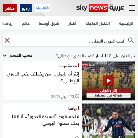
راديو
مباشر
الرئيسية
الأخبار العاجلة
أخبار
شرق أوسط
عالم
رياضة
حسب القسم
تم العثور على 112 أخبار "لقب الدوري الإيطالي"
هجمة مرتدة
إنتر أم نابولي.. من يخطف لقب الدوري
الإيطالي؟
23 أبريل 2025
l
رياضة
ليلة سقوط "السيدة العجوز".. أتالانتا
يدك حصون اليوفي