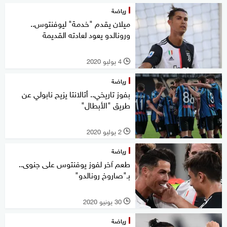
رياضة
ميلان يقدم "خدمة" ليوفنتوس..
ورونالدو يعود لعادته القديمة
4 يوليو 2020
l
رياضة
بفوز تاريخي.. أتالانتا يزيح نابولي عن
طريق "الأبطال"
2 يوليو 2020
l
رياضة
طعم آخر لفوز يوفنتوس على جنوى..
بـ"صاروخ رونالدو"
30 يونيو 2020
l
رياضة