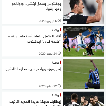
يوفنتوس يسحق ليتشي.. ورونالدو
يعود بقوة
26 يونيو 2020
l
رياضة
أتالانتا يكمل انتفاضة مذهلة.. ويقدم
"خدمة كبرى" ليوفنتوس
24 يونيو 2020
l
رياضة
إنتر يفوز.. ويزاحم على صدارة الكالتشيو
22 يونيو 2020
l
رياضة
إيطاليا.. طريقة فريدة لتحديد الترتيب