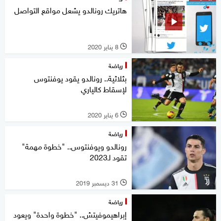
هاتريك رونالدو يشعل مواقع التواصل
8 يناير 2020
l
رياضة
بثلاثية.. رونالدو يقود يوفنتوس
لإسقاط كالياري
6 يناير 2020
l
رياضة
رونالدو ويوفنتوس.. "خطوة مهمة"
تقود لـ2023
31 ديسمبر 2019
l
رياضة
إبراهيموفيتش.. "خطوة واحدة" ويعود