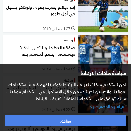
إنتر ميلانو يضرب بقوة.. ولوكاكو يسجل
في أول ظهور
27 أغسطس 2019
l
رياضة
صفقة الـ85 مليونا "على الدكة"..
ويوفنتوس يفتتح الموسم بفوز
24 أغسطس 2019
l
سياسة ملفات الارتباط
رياضة
نحن نستخدم ملفات تعريف الارتباط (كوكيز) لفهم كيفية استخدامك
في الدوري الإيطالي.. المباريات المبكرة
لموقعنا ولتحسين تجربتك. من خلال الاستمرار في استخدام موقعنا ،
هي الحل
فإنك توافق على استخدامنا لملفات تعريف الارتباط.
سياسية الخصوصية
22 أغسطس 2019
l
موافق
رياضة
يوفنتوس يبدأ الموسم بـ"التهاب رئوي"