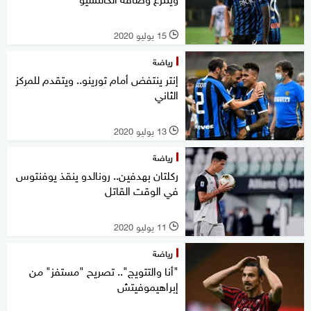
15 يوليو 2020
l
رياضة
إنتر ينتفض أمام تورينو.. ويتقدم للمركز
الثاني
13 يوليو 2020
l
رياضة
ركلتان بهدفين.. رونالدو ينقذ يوفنتوس
في الوقت القاتل
11 يوليو 2020
l
رياضة
"أنا والتتويج".. تصريح "مستفز" من
إبراهيموفيتش