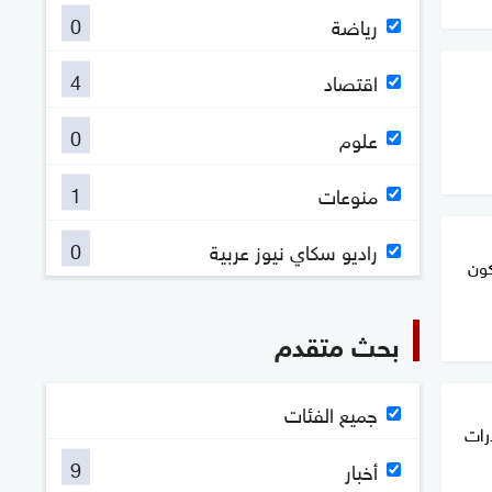
0
رياضة
4
اقتصاد
0
علوم
1
منوعات
0
راديو سكاي نيوز عربية
كون
بحث متقدم
جميع الفئات
رات
9
أخبار