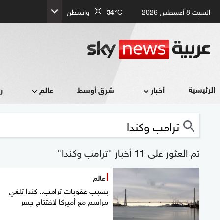
السبت 8 أغسطس 2026
°C
34
واشنطن
الرئيسية
أخبار
شرق أوسط
عالم
ر
تم العثور على 11 أخبار "ترامب وكندا"
عالم
بسبب عقوبات ترامب.. كندا تلغي
مراسم مع أميركا لافتتاح جسر