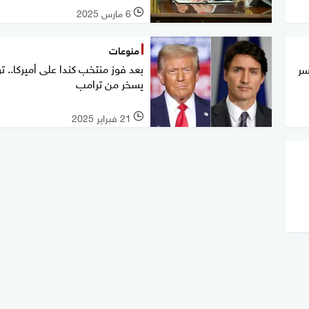
6 مارس 2025
l
منوعات
بعد فوز منتخب كندا على أميركا.. ت
سر
يسخر من ترامب
21 فبراير 2025
l